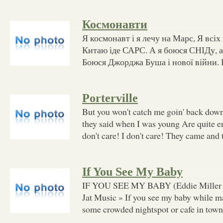
Космонавти
Я космонавт і я лечу на Марс, Я всіх 
Китаю іде САРС. А я боюся СНІДу, а
Боюся Джорджа Буша і нової війни. 
Porterville
But you won't catch me goin' back down
they said when I was young Are quite e
don't care! I don't care! They came and
If You See My Baby
IF YOU SEE MY BABY (Eddie Miller -
Jat Music » If you see my baby while m
some crowded nightspot or cafe in town 