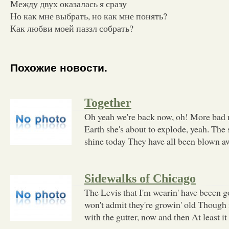
Между двух оказалась я сразу
Но как мне выбрать, но как мне понять?
Как любви моей паззл собрать?
Похожие новости.
Together
Oh yeah we're back now, oh! More bad n
Earth she's about to explode, yeah. The s
shine today They have all been blown a
Sidewalks of Chicago
The Levis that I'm wearin' have beeen 
won't admit they're growin' old Though 
with the gutter, now and then At least i