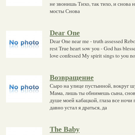
не звонишь Тихо, так тихо, и снова
мосты Снова
Dear One
Dear One near me - truth assessed Rebo
rest True heart sow you - God has bless
love confessed My spirit sings to you n
Возвращение
Сыро на улице пустынной, вокруг ш
Мама, лишь ты обнимешь сына, снова
душе моей кабацкой, глаза все ночи 
давно устал я драться, да
The Baby