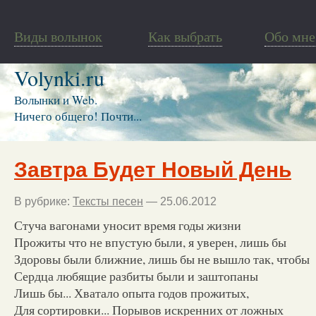
Виды волынок
Как выбрать
Обо мне
Volynki.ru
Волынки и Web.
Ничего общего! Почти...
Завтра Будет Новый День
В рубрике:
Тексты песен
— 25.06.2012
Стуча вагонами уносит время годы жизни
Прожиты что не впустую были, я уверен, лишь бы
Здоровы были ближние, лишь бы не вышло так, чтобы
Сердца любящие разбиты были и заштопаны
Лишь бы... Хватало опыта годов прожитых,
Для сортировки... Порывов искренних от ложных