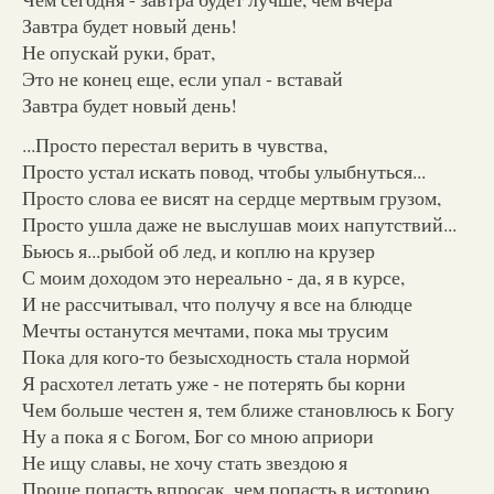
Завтра будет новый день!
Не опускай руки, брат,
Это не конец еще, если упал - вставай
Завтра будет новый день!
...Просто перестал верить в чувства,
Просто устал искать повод, чтобы улыбнуться...
Просто слова ее висят на сердце мертвым грузом,
Просто ушла даже не выслушав моих напутствий...
Бьюсь я...рыбой об лед, и коплю на крузер
С моим доходом это нереально - да, я в курсе,
И не рассчитывал, что получу я все на блюдце
Мечты останутся мечтами, пока мы трусим
Пока для кого-то безысходность стала нормой
Я расхотел летать уже - не потерять бы корни
Чем больше честен я, тем ближе становлюсь к Богу
Ну а пока я с Богом, Бог со мною априори
Не ищу славы, не хочу стать звездою я
Проще попасть впросак, чем попасть в историю