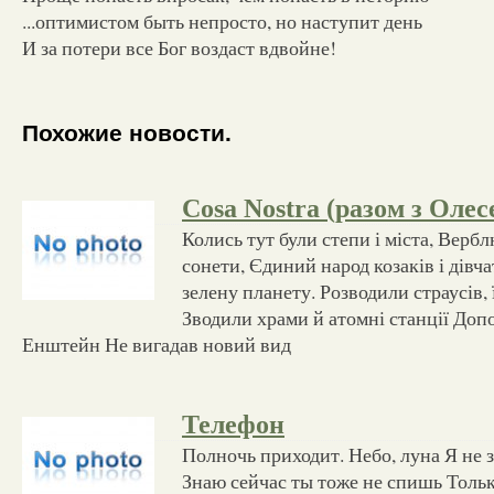
...оптимистом быть непросто, но наступит день
И за потери все Бог воздаст вдвойне!
Похожие новости.
Cosa Nostra (разом з Олес
Колись тут були степи і міста, Вербл
сонети, Єдиний народ козаків і дівч
зелену планету. Розводили страусів,
Зводили храми й атомні станції Допо
Енштейн Не вигадав новий вид
Телефон
Полночь приходит. Небо, луна Я не з
Знаю сейчас ты тоже не спишь Тольк