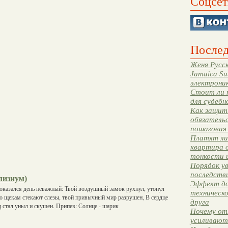
Соцсет
Послед
Женя Русск
Jamaica Su
электрони
Стоит ли 
для судебн
Как защити
обязательс
пошаговая
Платят ли 
квартира 
тонкости 
Порядок ув
последстви
Элизиум)
Эффект до
 оказался день неважный: Твой воздушный замок рухнул, утонул
техническ
о щекам стекают слезы, твой привычный мир разрушен, В сердце
друга
од стал уныл и скушен. Припев: Солнце - шарик
Почему от
усиливают