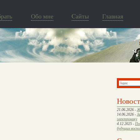
брать
Обо мне
Cайты
Главная
Новос
21.06.2026 -
Ж
14.06.2026 -
J
электронику
4.12.2025 -
По
будущих восп