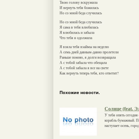
Твою голову вскружила
И вернуть тебя божилась
Но со мной беда случилась
Но со мной беда случилась
Я сама в тебя влюбилась
Я влюбилась и забыла
Что тебя я одолжила
Я взяла тебя взаймы на неделю
А семь дней давным-давно пролетели
Раньше помню, я долги возвращала
А с тобой забыла что обещала
А с тобой забыла я все на свете
Как вернуть теперь тебя, кто ответит?
Похожие новости.
Солнце (feat. 
У тебя опять сегодня
корабль бумажный. П
наступает осень, гор