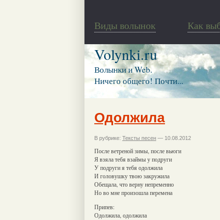
Виды волынок
Как вы
Volynki.ru
Волынки и Web.
Ничего общего! Почти...
Одолжила
В рубрике:
Тексты песен
— 10.08.2012
После ветреной зимы, после вьюги
Я взяла тебя взаймы у подруги
У подруги я тебя одолжила
И головушку твою закружила
Обещала, что верну непременно
Но во мне произошла перемена
Припев:
Одолжила, одолжила