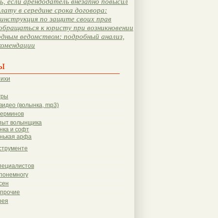
, если арендодатель внезапно повысил
лату в середине срока договора:
инструкция по защите своих прав
обращаться к юристу при возникновении
одным ведомством: подробный анализ,
комендации
ы
тихи
гры
видео (волынка, mp3)
терминов
пыт волынщика
нка и софт
нькая арфа
струменте
пециалистов
понемногу
сен
 прочие
рея