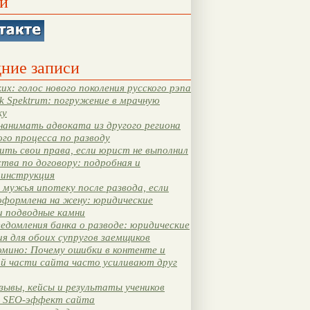
и
ние записи
их: голос нового поколения русского рэпа
k Spektrum: погружение в мрачную
ку
нанимать адвоката из другого региона
ого процесса по разводу
ть свои права, если юрист не выполнил
тва по договору: подробная и
 инструкция
мужья ипотеку после развода, если
оформлена на жену: юридические
и подводные камни
едомления банка о разводе: юридические
я для обоих супругов заемщиков
мино: Почему ошибки в контенте и
ой части сайта часто усиливают друг
зывы, кейсы и результаты учеников
 SEO-эффект сайта