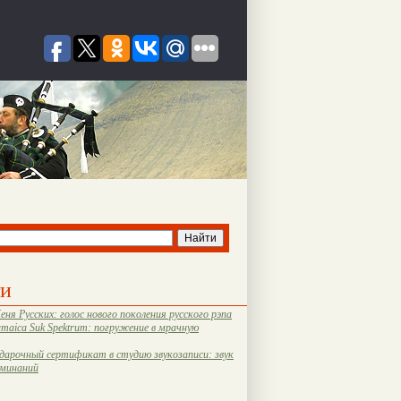
ти
еня Русских: голос нового поколения русского рэпа
amaica Suk Spektrum: погружение в мрачную
дарочный сертификат в студию звукозаписи: звук
оминаний