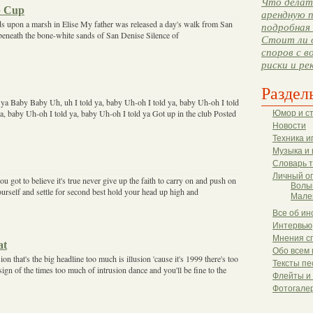
Что делать
b Cup
арендную п
ds upon a marsh in Elise My father was released a day's walk from San
подробная 
eneath the bone-white sands of San Denise Silence of
Стоит ли 
споров с в
риски и ре
Раздел
old ya Baby Baby Uh, uh I told ya, baby Uh-oh I told ya, baby Uh-oh I told
a, baby Uh-oh I told ya, baby Uh-oh I told ya Got up in the club Posted
Юмор и с
Новости
Техника и
Музыка и 
Словарь 
Личный о
u got to believe it's true never give up the faith to carry on and push on
Волы
urself and settle for second best hold your head up high and
Мале
Все об ин
Интервью
Мнения с
at
Обо всем 
on that's the big headline too much is illusion 'cause it's 1999 there's too
Тексты пе
sign of the times too much of intrusion dance and you'll be fine to the
Флейты и
Фотогале