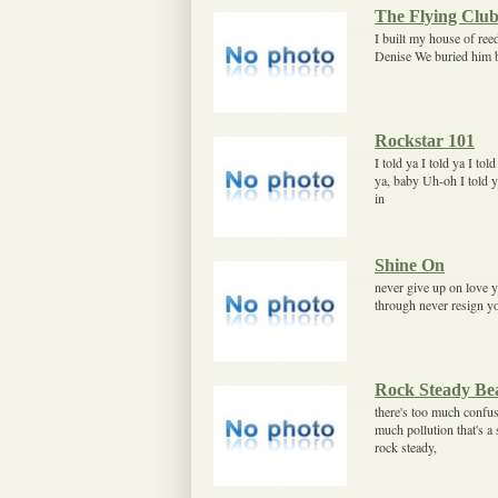
The Flying Clu
I built my house of ree
Denise We buried him b
Rockstar 101
I told ya I told ya I t
ya, baby Uh-oh I told y
in
Shine On
never give up on love yo
through never resign yo
Rock Steady Be
there's too much confusi
much pollution that's a 
rock steady,