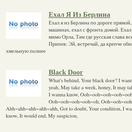
Ехал Я Из Берлина
Ехал я из Берлина по дороге прямой
машинах, ехал с фронта домой. Еха
мимо Орла, Там где русская слава в
Припев: Эй, встречай, да крепче об
хмельную полнее
Black Door
What's behind, Your black door? I wan
yeah, May take a week, honey, It may t
I wanna know, Ooh~ooh~ooh~ooh~ooh
Ooh~ooh~ooh~ooh~oh, Ooh~ooh~ooh
Ahh~ahh~ahh~ahh~ahh, Got to doubt, Your condition, I wa
know, It would end, My suspicion,