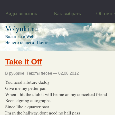
Виды волынок
Как выбрать
Обо мне
Volynki.ru
Волынки и Web.
Ничего общего! Почти...
Take It Off
В рубрике:
Тексты песен
— 02.08.2012
You need a future daddy
Give me my petter pan
When I hit the club it will be me an my conceited friend
Been signing autographs
Since like a quarter past
I'm in the hallway, dont need no hall pass