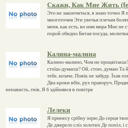
Скажи, Как Мне Жить (fea
Это не закончиться, я знаю точно Я
многоточия Эти увечья плечам боля
меня, как есть, во имя мира Мне не 
порой обидно Битая посуда, молитва
Калина-малина
Калино-малино, Чом не процвітаєш?
стоїш-думаєш? Ой, стою, думаю Та й
тебе, козаче, Повік не забуду. Їхав п
Два кроки вбік, рух праворуч, Продир
ненависть, гнів, Я б здійнявся в повітря
Лелеки
Я принесу срібну зорю До серця твог
Де джерело сліз золотих Де попіл, і сн