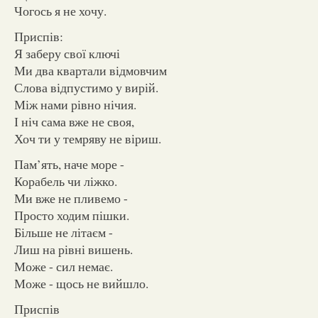
Чогось я не хочу.
Приспів:
Я заберу свої ключі
Ми два квартали відмовчим
Слова відпустимо у вирій.
Між нами рівно нічия.
І ніч сама вже не своя,
Хоч ти у темряву не віриш.
Пам’ять, наче море -
Корабель чи ліжко.
Ми вже не пливемо -
Просто ходим пішки.
Більше не літаєм -
Лиш на рівні вишень.
Може - сил немає.
Може - щось не вийшло.
Приспів