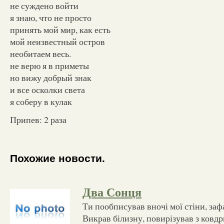
не суждено войти
я знаю, что не просто
принять мой мир, как есть
мой неизвестный остров
необитаем весь.
не верю я в приметы
но вижу добрый знак
и все осколки света
я соберу в кулак
Припев: 2 раза
Похожие новости.
Два Cонця
Ти пообписував вночі мої стіни, заф
Викрав білизну, повирізував з ковдр