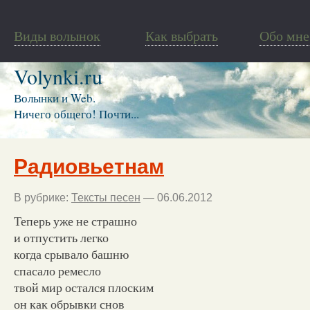
Виды волынок
Как выбрать
Обо мне
Volynki.ru
Волынки и Web.
Ничего общего! Почти...
Радиовьетнам
В рубрике:
Тексты песен
— 06.06.2012
Теперь уже не страшно
и отпустить легко
когда срывало башню
спасало ремесло
твой мир остался плоским
он как обрывки снов