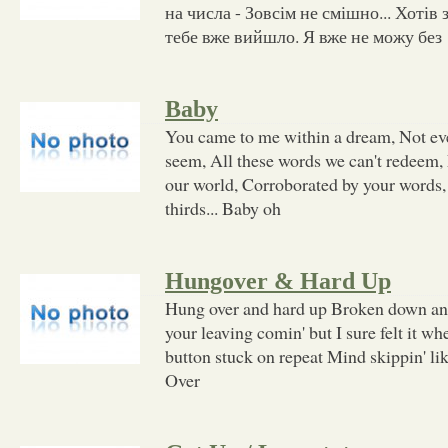
на числа - Зовсім не смішно... Хотів
тебе вже вийшло. Я вже не можу без
Baby
You came to me within a dream, Not ev
seem, All these words we can't redeem, 
our world, Corroborated by your words, 
thirds... Baby oh
Hungover & Hard Up
Hung over and hard up Broken down an
your leaving comin' but I sure felt it w
button stuck on repeat Mind skippin' li
Over