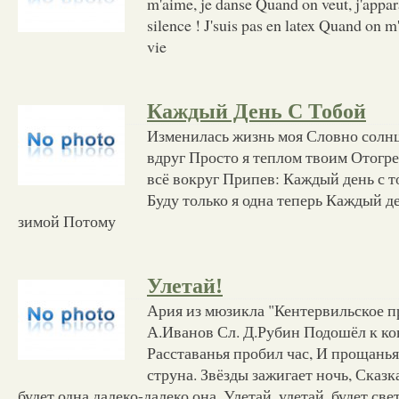
m'aime, je danse Quand on veut, j'apparais
silence ! J'suis pas en latex Quand on m
vie
Каждый День С Тобой
Изменилась жизнь моя Словно солнц
вдруг Просто я теплом твоим Отогре
всё вокруг Припев: Каждый день с 
Буду только я одна теперь Каждый д
зимой Потому
Улетай!
Ария из мюзикла "Кентервильское п
А.Иванов Сл. Д.Рубин Подошёл к кон
Расставанья пробил час, И прощанья
струна. Звёзды зажигает ночь, Сказк
будет одна далеко-далеко она. Улетай, улетай, будет св