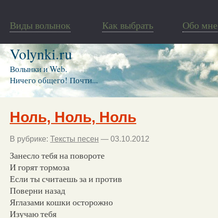
Виды волынок
Как выбрать
Обо мне
Volynki.ru
Волынки и Web.
Ничего общего! Почти...
Ноль, Ноль, Ноль
В рубрике:
Тексты песен
— 03.10.2012
Занесло тебя на повороте
И горят тормоза
Если ты считаешь за и против
Поверни назад
Яглазами кошки осторожно
Изучаю тебя