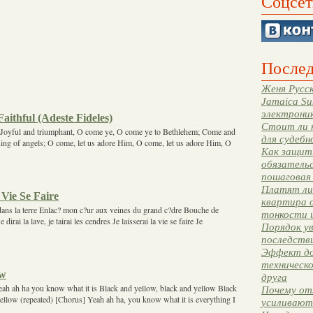
Соцсет
Послед
Женя Русск
Jamaica Su
электрони
aithful (Adeste Fideles)
Стоит ли 
l, Joyful and triumphant, O come ye, O come ye to Bethlehem; Come and
для судебн
ng of angels; O come, let us adore Him, O come, let us adore Him, O
Как защити
обязательс
пошаговая
Платят ли 
 Vie Se Faire
квартира 
dans la terre Enlac? mon c?ur aux veines du grand c?dre Bouche de
тонкости 
 dirai la lave, je tairai les cendres Je laisserai la vie se faire Je
Порядок ув
последстви
Эффект до
техническ
ow
друга
Yeah ah ha you know what it is Black and yellow, black and yellow Black
Почему от
ellow (repeated) [Chorus] Yeah ah ha, you know what it is everything I
усиливают