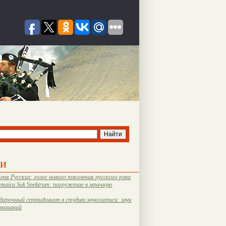
ти
еня Русских: голос нового поколения русского рэпа
amaica Suk Spektrum: погружение в мрачную
дарочный сертификат в студию звукозаписи: звук
оминаний