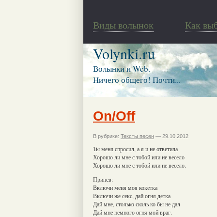
Виды волынок
Как вы
Volynki.ru
Волынки и Web.
Ничего общего! Почти...
On/Off
В рубрике:
Тексты песен
— 29.10.2012
Ты меня спросил, а я и не ответила
Хорошо ли мне с тобой или не весело
Хорошо ли мне с тобой или не весело.
Припев:
Включи меня моя кокетка
Включи же секс, дай огня детка
Дай мне, столько сколь ко бы не дал
Дай мне немного огня мой враг.