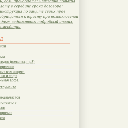
, если арендодатель внезапно повысил
лату в середине срока договора:
инструкция по защите своих прав
обращаться к юристу при возникновении
одным ведомством: подробный анализ,
комендации
ы
тихи
гры
видео (волынка, mp3)
терминов
пыт волынщика
нка и софт
нькая арфа
струменте
пециалистов
понемногу
сен
 прочие
рея