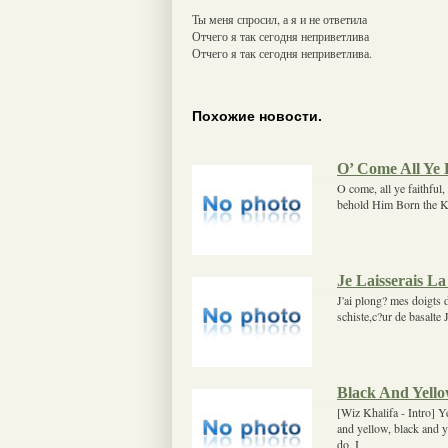
Ты меня спросил, а я и не ответила
Отчего я так сегодня неприветлива
Отчего я так сегодня неприветлива.
Похожие новости.
O’ Come All Ye F
O come, all ye faithfu
behold Him Born the Ki
Je Laisserais La
J'ai plong? mes doigts 
schiste,c?ur de basalte Je
Black And Yell
[Wiz Khalifa - Intro] 
and yellow, black and y
do, I