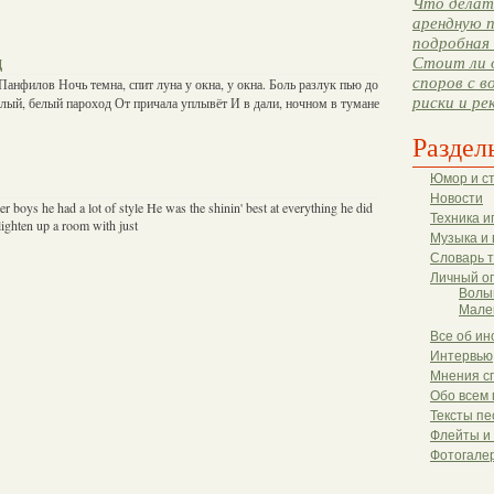
Что делать
арендную п
подробная 
д
Стоит ли 
споров с в
Панфилов Ночь темна, спит луна у окна, у окна. Боль разлук пью до
риски и ре
 Белый, белый пароход От причала уплывёт И в дали, ночном в тумане
Раздел
Юмор и с
Новости
boys he had a lot of style He was the shinin' best at everything he did
Техника и
lighten up a room with just
Музыка и 
Словарь 
Личный о
Волы
Мале
Все об ин
Интервью
Мнения с
Обо всем 
Тексты пе
Флейты и
Фотогале