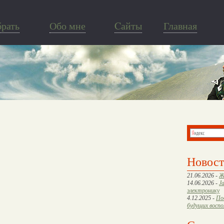
брать
Обо мне
Cайты
Главная
Новос
21.06.2026 -
Ж
14.06.2026 -
J
электронику
4.12.2025 -
По
будущих восп