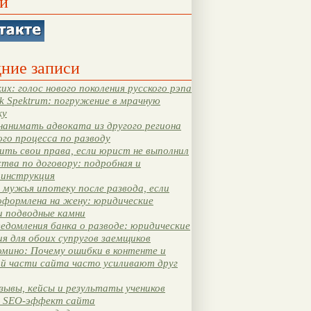
и
ние записи
их: голос нового поколения русского рэпа
k Spektrum: погружение в мрачную
ку
нанимать адвоката из другого региона
ого процесса по разводу
ть свои права, если юрист не выполнил
тва по договору: подробная и
 инструкция
мужья ипотеку после развода, если
оформлена на жену: юридические
и подводные камни
едомления банка о разводе: юридические
я для обоих супругов заемщиков
мино: Почему ошибки в контенте и
ой части сайта часто усиливают друг
зывы, кейсы и результаты учеников
 SEO-эффект сайта