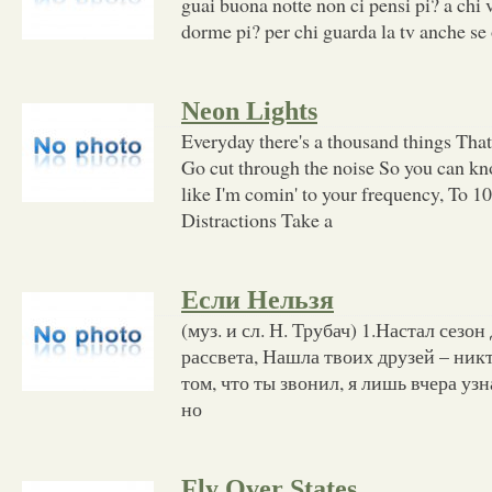
guai buona notte non ci pensi pi? a chi v
dorme pi? per chi guarda la tv anche se
Neon Lights
Everyday there's a thousand things Tha
Go cut through the noise So you can k
like I'm comin' to your frequency, To 1
Distractions Take a
Если Нельзя
(муз. и сл. Н. Трубач) 1.Настал сезон
рассвета, Нашла твоих друзей – никто
том, что ты звонил, я лишь вчера узн
но
Fly Over States