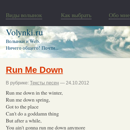
Виды волынок
Как выбрать
Обо мне
Volynki.ru
Волынки и Web.
Ничего общего! Почти...
Run Me Down
В рубрике:
Тексты песен
— 24.10.2012
Run me down in the winter,
Run me down spring,
Got to the place
Can't do a goddamn thing
But after a while,
You ain't gonna run me down anymore