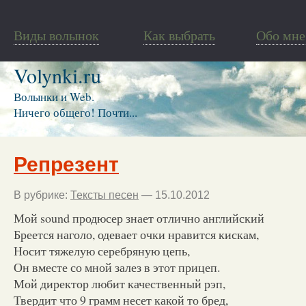
Виды волынок
Как выбрать
Обо мне
Volynki.ru
Волынки и Web.
Ничего общего! Почти...
Репрезент
В рубрике:
Тексты песен
— 15.10.2012
Мой sound продюсер знает отлично английский
Бреется наголо, одевает очки нравится кискам,
Носит тяжелую серебряную цепь,
Он вместе со мной залез в этот прицеп.
Мой директор любит качественный рэп,
Твердит что 9 грамм несет какой то бред,