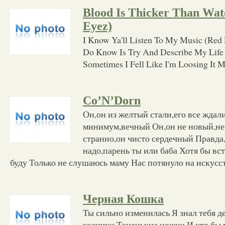
Blood Is Thicker Than Wate
Eyez)
I Know Ya'll Listen To My Music (Red
Do Know Is Try And Describe My Life To
Sometimes I Fell Like I'm Loosing It M
Co’N’Dorn
Он,он из желтый стали,его все ждали
минимум,вечный Он,он не новый,не
странно,он чисто сердечный Правда
надо,парень ты или баба Хотя бы вс
буду Только не слушаюсь маму Нас потянуло на искусст
Черная Кошка
Ты сильно изменилась Я знал тебя д
косички Тоненькие ножки И кто бы 