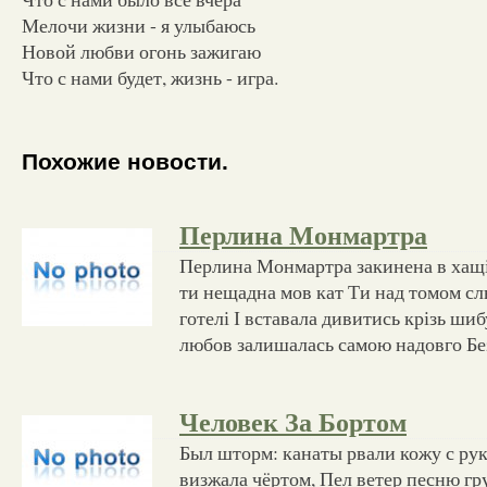
Мелочи жизни - я улыбаюсь
Новой любви огонь зажигаю
Что с нами будет, жизнь - игра.
Похожие новости.
Перлина Монмартра
Перлина Монмартра закинена в хащі
ти нещадна мов кат Ти над томом сл
готелі І вставала дивитись крізь ши
любов залишалась самою надовго Без
Человек За Бортом
Был шторм: канаты рвали кожу с рук
визжала чёртом, Пел ветер песню г