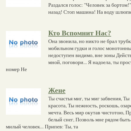
Раздался голос: "Человек за бортом
назад! Стоп машина! На воду шлюп
Кто Вспомнит Нас?
Она звонила, но никто не брал труб
мобильном гудки и голос монотонны
недоступен видимо, вне зоны Действ
мной, поговори... Я надоела, ты про
номер Не
Жене
Ты счастья миг, ты миг забвения, Ты
красота, Ты нежность, роскошь, оза
мечта. Весь мир окутав чистотою, П
белый снег, Позволь мне рядом быть
милый человек... Припев: Ты, та