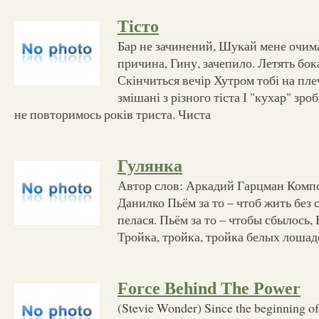
Тісто
Бар не зачинений, Шукай мене очима
причина, Гину, зачепило. Летять бок
Скінчиться вечір Хутром тобі на плеч
змішані з різного тіста І "кухар" зро
не повторимось років триста. Чиста
Гулянка
Автор слов: Аркадий Гарцман Комп
Данилко Пьём за то – чтоб жить без 
пелася. Пьём за то – чтобы сбылось, 
Тройка, тройка, тройка белых лошаде
Force Behind The Power
(Stevie Wonder) Since the beginning of 