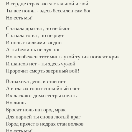
В сердце страх засел стальной иглой
Ты все понял - здесь бессилен сам бог
Но есть мы!
Сначала дразнят, но не бьют
Сначала гонят, но не рвут
И ночь с волками заодно
А ты бежишь не чуя ног
Но неизбежен этот миг глухой тупик погасит крик
И шансов нет - ты здесь чужой
Пророчит смерть звериный вой!
Вспыхнул день, и стаи нет
А в глазах горит спокойный свет
Их ласкают дома сестры и мать
Но лишь
Бросит ночь на город мрак
Для парней ты снова лютый враг
Город прячет в недрах стаи волков
Но есть мы!