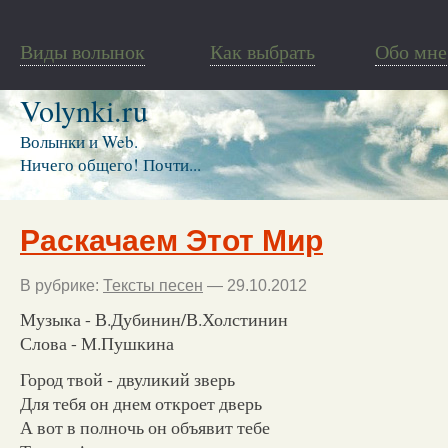
Виды волынок
Как выбрать
Обо мне
Volynki.ru
Волынки и Web.
Ничего общего! Почти...
Раскачаем Этот Мир
В рубрике:
Тексты песен
— 29.10.2012
Музыка - В.Дубинин/В.Холстинин
Слова - М.Пушкина
Город твой - двуликий зверь
Для тебя он днем откроет дверь
А вот в полночь он объявит тебе