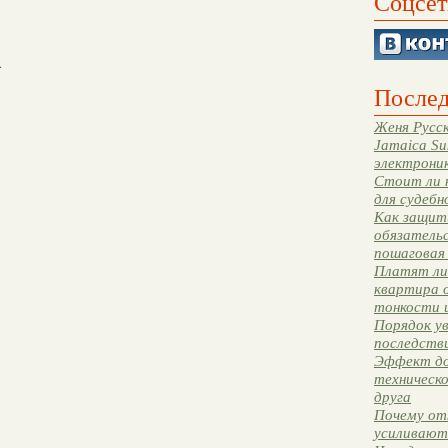
Соцсет
.
Послед
Женя Русск
Jamaica Su
электрони
Стоит ли 
для судебн
Как защити
обязательс
пошаговая
Платят ли 
квартира 
тонкости 
Порядок ув
последстви
Эффект до
техническ
друга
Почему от
усиливают