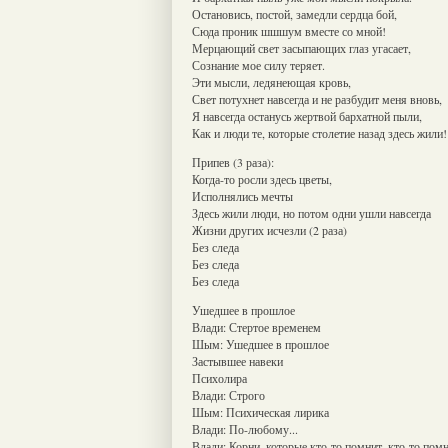
Остановись, постой, замедли сердца бой,
Сюда проник шшшум вместе со мной!
Мерцающий свет засыпающих глаз угасает,
Сознание мое силу теряет.
Эти мысли, ледянеющая кровь,
Свет потухнет навсегда и не разбудит меня вновь,
Я навсегда останусь жертвой бархатной пыли,
Как и люди те, которые столетие назад здесь жили!
Припев (3 раза):
Когда-то росли здесь цветы,
Исполнялись мечты
Здесь жили люди, но потом одни ушли навсегда
Жизни других исчезли (2 раза)
Без следа
Без следа
Без следа
Ушедшее в прошлое
Влади: Стертое временем
Шым: Ушедшее в прошлое
Застывшее навеки
Психолира
Влади: Строго
Шым: Психическая лирика
Влади: По-любому...
Влади: Корни, которые кто-то помнит, кто-то пом