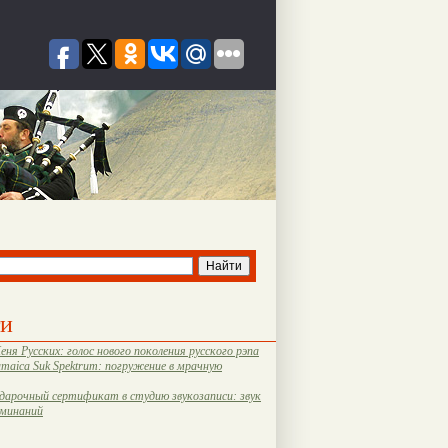
ти
еня Русских: голос нового поколения русского рэпа
amaica Suk Spektrum: погружение в мрачную
дарочный сертификат в студию звукозаписи: звук
оминаний