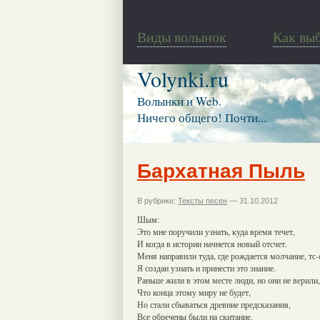
Виды волынок
Как вы
Volynki.ru
Волынки и Web.
Ничего общего! Почти...
Бархатная Пыль
В рубрике:
Тексты песен
— 31.10.2012
Шым:
Это мне поручили узнать, куда время течет,
И когда в истории начнется новый отсчет.
Меня направили туда, где рождается молчание, тс-с
Я создан узнать и принести это знание.
Раньше жили в этом месте люди, но они не верили,
Что конца этому миру не будет,
Но стали сбываться древние предсказания,
Все обречены были на скитание.