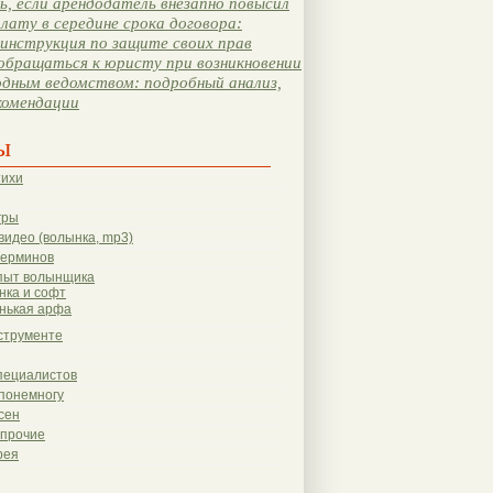
, если арендодатель внезапно повысил
лату в середине срока договора:
инструкция по защите своих прав
обращаться к юристу при возникновении
одным ведомством: подробный анализ,
комендации
ы
тихи
гры
видео (волынка, mp3)
терминов
пыт волынщика
нка и софт
нькая арфа
струменте
пециалистов
понемногу
сен
 прочие
рея