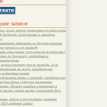
и
ние записи
их: голос нового поколения русского рэпа
k Spektrum: погружение в мрачную
ку
нанимать адвоката из другого региона
ого процесса по разводу
ть свои права, если юрист не выполнил
тва по договору: подробная и
 инструкция
мужья ипотеку после развода, если
оформлена на жену: юридические
и подводные камни
едомления банка о разводе: юридические
я для обоих супругов заемщиков
мино: Почему ошибки в контенте и
ой части сайта часто усиливают друг
зывы, кейсы и результаты учеников
 SEO-эффект сайта