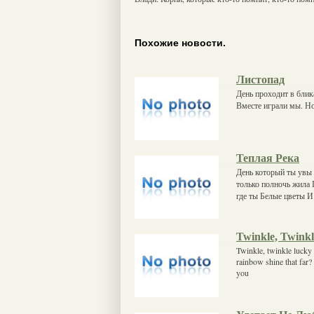
Похожие новости.
Листопад
День проходит в блик
Вместе играли мы. Но
Теплая Река
День который ты увы 
только полночь жила 
где ты Белые цветы И
Twinkle, Twinkl
Twinkle, twinkle lucky
rainbow shine that far?
you