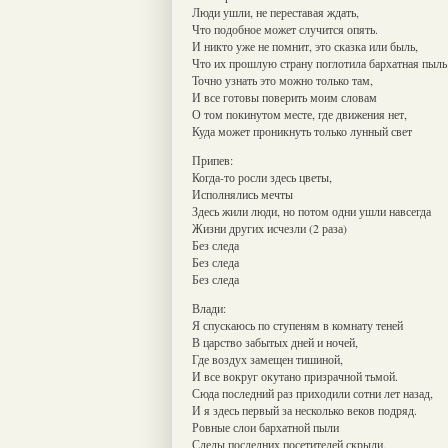
Люди ушли, не переставая ждать,
Что подобное может случится опять.
И никто уже не помнит, это сказка или быль,
Что их прошлую страну поглотила бархатная пыль
Точно узнать это можно только там,
И все готовы поверить моим словам
О том покинутом месте, где движения нет,
Куда может проникнуть только лунный свет
Припев:
Когда-то росли здесь цветы,
Исполнялись мечты
Здесь жили люди, но потом одни ушли навсегда
Жизни других исчезли (2 раза)
Без следа
Без следа
Без следа
Влади:
Я спускаюсь по ступеням в комнату теней
В царство забытых дней и ночей,
Где воздух замещен тишиной,
И все вокруг окутано призрачной тьмой.
Сюда последний раз приходили сотни лет назад,
И я здесь первый за несколько веков подряд.
Ровные слои бархатной пыли
Следы последних посетителей скрыли,