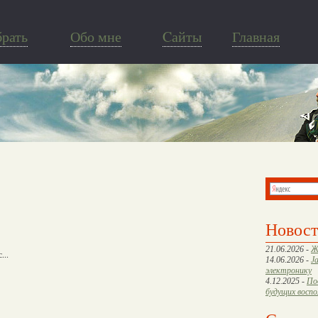
брать
Обо мне
Cайты
Главная
Новос
21.06.2026 -
Ж
...
14.06.2026 -
J
электронику
4.12.2025 -
По
будущих восп