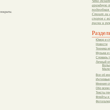
Что делать
арендную п
подробная 
 покрыты.
Стоит ли 
споров с в
риски и ре
Раздел
Юмор и с
Новости
Техника и
Музыка и 
Словарь 
Личный о
Волы
Мале
Все об ин
Интервью
Мнения с
Обо всем 
Тексты пе
Флейты и
Фотогале