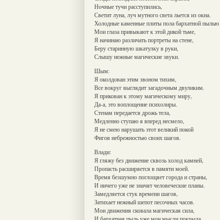
Ночные тучи расступились,
Светит луна, луч мутного света льется из окна.
Холодные каменные плиты пола бархатной пылью
Мои глаза привыкают к этой дикой тьме,
Я начинаю различать портреты на стене,
Беру старинную шкатулку в руки,
Слышу нежные магические звуки.
Шым:
Я околдован этим звоном тихим,
Все вокруг выглядит загадочным двуликим.
Я прикован к этому магическому миру,
Да-а, это воплощение психолиры.
Стенам передается дрожь тела,
Медленно ступаю я вперед несмело,
Я не смею нарушать этот великий покой
Фигов небрежностью своих шагов.
Влади:
Я гляжу без движение сквозь холод камней,
Пропасть расширяется в памяти моей.
Время безшумно поглощяет города и страны,
И ничего уже не значят человеческие планы.
Замедляется стук времени шагов,
Затихает нежный шепот песочных часов.
Мои движения сковала магическая сила,
И бархатная пыль уже мои мысли покрыла.