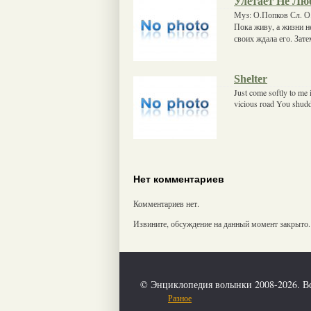
Улетает Не Лю
Муз: О.Попков Сл. О.
Пока живу, а жизни н
своих ждала его. Зате
Shelter
Just come softly to me
vicious road You shudd
Нет комментариев
Комментариев нет.
Извините, обсуждение на данный момент закрыто.
© Энциклопедия волынки 2008-2026. В
Разное