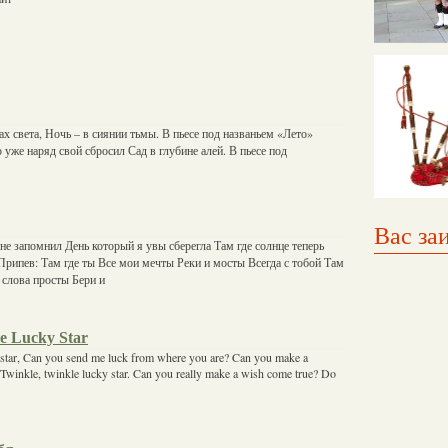
ах света, Ночь – в сиянии тьмы. В пьесе под названьем «Лето»
 уже наряд свой сбросил Сад в глубине алей. В пьесе под
Вас за
не запомнил День который я увы сберегла Там где солнце теперь
Припев: Там где ты Все мои мечты Реки и мосты Всегда с тобой Там
 слова просты Бери и
e Lucky Star
 star, Can you send me luck from where you are? Can you make a
 Twinkle, twinkle lucky star. Can you really make a wish come true? Do