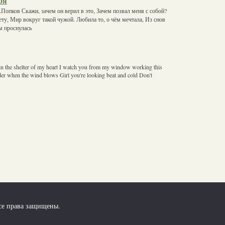
бя
Попков Скажи, зачем он верил в это, Зачем позвал меня с собой?
ету, Мир вокруг такой чужой. Любила то, о чём мечтала, Из снов
м проснулась
 in the shelter of my heart I watch you from my window working this
er when the wind blows Girl you're looking beat and cold Don't
се права защищены.