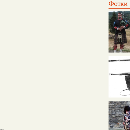
Фотки
нит