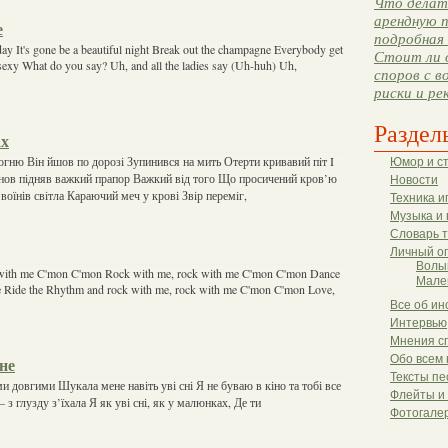
Что делать
арендную п
e
подробная 
 day It's gone be a beautiful night Break out the champagne Everybody get
Стоит ли 
off sexy What do you say? Uh, and all the ladies say (Uh-huh) Uh,
споров с в
риски и ре
Раздел
ах
огню Він йшов по дорозi Зупинився на мить Отерти кривавий пiт I
Юмор и с
знов пiдняв важкий прапор Важкий вiд того Що просичений кров’ю
Новости
воїнів свiтла Караючий меч у крові Звiр перемiг,
Техника и
Музыка и 
Словарь 
Личный о
Волы
 with me C'mon C'mon Rock with me, rock with me C'mon C'mon Dance
Мале
e Ride the Rhythm and rock with me, rock with me C'mon C'mon Love,
Все об ин
Интервью
Мнения с
Обо всем 
не
Тексты пе
 довгими Шукала мене навіть уві сні Я не буваю в кіно та тобі все
Флейты и
 з глузду з’їхала Я як уві сні, як у малюнках, Де ти
Фотогале