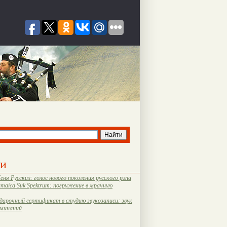
ти
еня Русских: голос нового поколения русского рэпа
amaica Suk Spektrum: погружение в мрачную
дарочный сертификат в студию звукозаписи: звук
оминаний