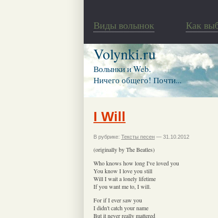
Виды волынок
Как вы
Volynki.ru
Волынки и Web.
Ничего общего! Почти...
I Will
В рубрике:
Тексты песен
— 31.10.2012
(originally by The Beatles)
Who knows how long I've loved you
You know I love you still
Will I wait a lonely lifetime
If you want me to, I will.
For if I ever saw you
I didn't catch your name
But it never really mattered