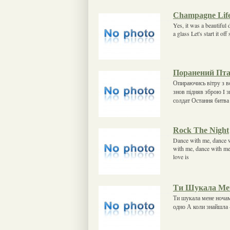
Champagne Lif
Yes, it was a beautiful
a glass Let's start it 
Поранений Пт
Опираючись вітру з в
знов пiдняв зброю I 
солдат Остання битва 
Rock The Night
Dance with me, dance
with me, dance with m
love is
Ти Шукала Ме
Ти шукала мене ночами
одно А коли знайшла –