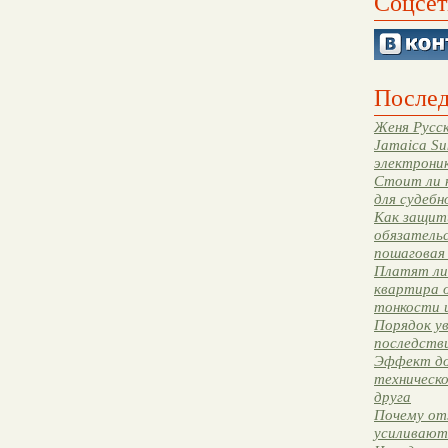
Соцсет
Послед
Женя Русск
Jamaica Su
электрони
Стоит ли 
для судебн
Как защити
обязательс
пошаговая
Платят ли 
квартира 
тонкости 
Порядок ув
последстви
Эффект до
техническ
друга
Почему от
усиливают