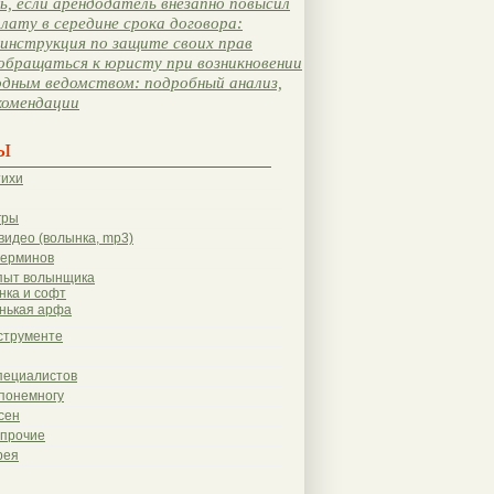
, если арендодатель внезапно повысил
лату в середине срока договора:
инструкция по защите своих прав
обращаться к юристу при возникновении
одным ведомством: подробный анализ,
комендации
ы
тихи
гры
видео (волынка, mp3)
терминов
пыт волынщика
нка и софт
нькая арфа
струменте
пециалистов
понемногу
сен
 прочие
рея