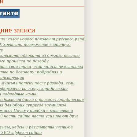
и
ние записи
их: голос нового поколения русского рэпа
k Spektrum: погружение в мрачную
ку
нанимать адвоката из другого региона
ого процесса по разводу
ть свои права, если юрист не выполнил
тва по договору: подробная и
 инструкция
мужья ипотеку после развода, если
оформлена на жену: юридические
и подводные камни
едомления банка о разводе: юридические
я для обоих супругов заемщиков
мино: Почему ошибки в контенте и
ой части сайта часто усиливают друг
зывы, кейсы и результаты учеников
 SEO-эффект сайта