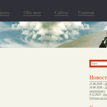
брать
Обо мне
Cайты
Главная
Новос
21.06.2026 -
Ж
14.06.2026 -
J
электронику
4.12.2025 -
По
будущих восп