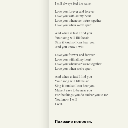
I will always feel the same.
Love you forever and forever
Love you with all my heart
Love you whenever we're together
Love you when we're apart.
And when at last I find you
Your song will fill the air
Sing it loud so I can hear you
And you know I will
Love you forever and forever
Love you with all my heart
Love you whenever we're together
Love you when we're apart.
And when at last I find you
Your song will fill the air
Sing it loud so I can hear you
Make it easy to be near you
For the things you do endear you to me
You know I will
I will.
Похожие новости.