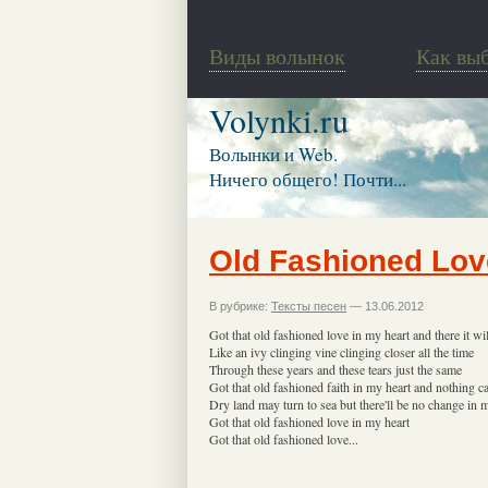
Виды волынок
Как вы
Volynki.ru
Волынки и Web.
Ничего общего! Почти...
Old Fashioned Lov
В рубрике:
Тексты песен
— 13.06.2012
Got that old fashioned love in my heart and there it w
Like an ivy clinging vine clinging closer all the time
Through these years and these tears just the same
Got that old fashioned faith in my heart and nothing ca
Dry land may turn to sea but there'll be no change in 
Got that old fashioned love in my heart
Got that old fashioned love...