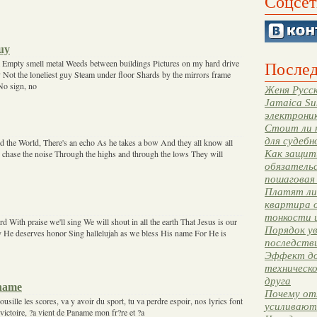
Соцсет
uy
Empty smell metal Weeds between buildings Pictures on my hard drive
Послед
y Not the loneliest guy Steam under floor Shards by the mirrors frame
No sign, no
Женя Русск
Jamaica Su
электрони
Стоит ли 
для судебн
nd the World, There's an echo As he takes a bow And they all know all
Как защити
y chase the noise Through the highs and through the lows They will
обязательс
пошаговая
Платят ли 
квартира 
тонкости 
d With praise we'll sing We will shout in all the earth That Jesus is our
Порядок ув
 He deserves honor Sing hallelujah as we bless His name For He is
последстви
Эффект до
техническ
друга
name
Почему от
sille les scores, va y avoir du sport, tu va perdre espoir, nos lyrics font
усиливают
 victoire, ?a vient de Paname mon fr?re et ?a