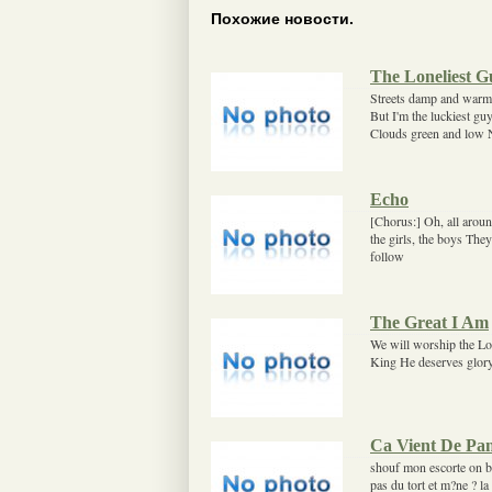
Похожие новости.
The Loneliest G
Streets damp and warm 
But I'm the luckiest gu
Clouds green and low 
Echo
[Chorus:] Oh, all arou
the girls, the boys The
follow
The Great I Am
We will worship the Lor
King He deserves glory
Ca Vient De Pa
shouf mon escorte on bou
pas du tort et m?ne ? la