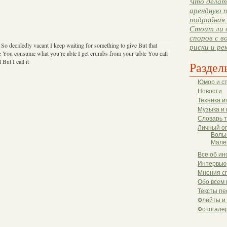
Что делать
арендную п
подробная 
Стоит ли 
споров с в
So decidedly vacant I keep waiting for something to give But that
риски и ре
 You consume what you’re able I get crumbs from your table You call
But I call it
Раздел
Юмор и с
Новости
Техника и
Музыка и 
Словарь 
Личный о
Волы
Мале
Все об ин
Интервью
Мнения с
Обо всем 
Тексты пе
Флейты и
Фотогале