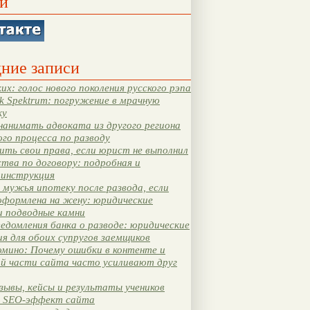
и
ние записи
их: голос нового поколения русского рэпа
k Spektrum: погружение в мрачную
ку
нанимать адвоката из другого региона
ого процесса по разводу
ть свои права, если юрист не выполнил
тва по договору: подробная и
 инструкция
мужья ипотеку после развода, если
оформлена на жену: юридические
и подводные камни
едомления банка о разводе: юридические
я для обоих супругов заемщиков
мино: Почему ошибки в контенте и
ой части сайта часто усиливают друг
зывы, кейсы и результаты учеников
 SEO-эффект сайта