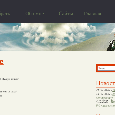
брать
Обо мне
Cайты
Главная
e
ill always remain
Новос
21.06.2026 -
Ж
n tear us apart
14.06.2026 -
J
me
электронику
4.12.2025 -
По
будущих восп