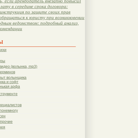
, если арендодатель внезапно повысил
лату в середине срока договора:
инструкция по защите своих прав
обращаться к юристу при возникновении
одным ведомством: подробный анализ,
комендации
ы
тихи
гры
видео (волынка, mp3)
терминов
пыт волынщика
нка и софт
нькая арфа
струменте
пециалистов
понемногу
сен
 прочие
рея