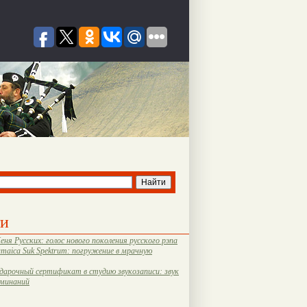
ти
еня Русских: голос нового поколения русского рэпа
amaica Suk Spektrum: погружение в мрачную
дарочный сертификат в студию звукозаписи: звук
оминаний