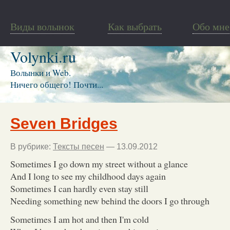
Виды волынок
Как выбрать
Обо мне
Volynki.ru
Волынки и Web.
Ничего общего! Почти...
Seven Bridges
В рубрике:
Тексты песен
— 13.09.2012
Sometimes I go down my street without a glance
And I long to see my childhood days again
Sometimes I can hardly even stay still
Needing something new behind the doors I go through
Sometimes I am hot and then I'm cold