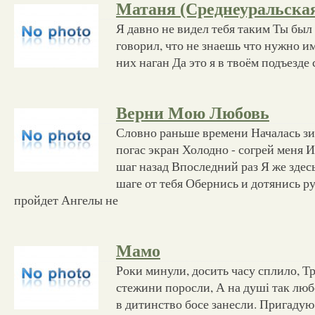
Матаня (Среднеуральска
Я давно не видел тебя таким Ты был
говорил, что не знаешь что нужно им
них наган Да это я в твоём подъезде 
Верни Мою Любовь
Словно раньше времени Началась з
погас экран Холодно - согрей меня 
шаг назад Впоследний раз Я же зде
шаге от тебя Обернись и дотянись ру
пройдет Ангелы не
Мамо
Роки минули, досить часу сплило, Т
стежини поросли, А на душі так люб
в дитинство босе занесли. Пригадую 