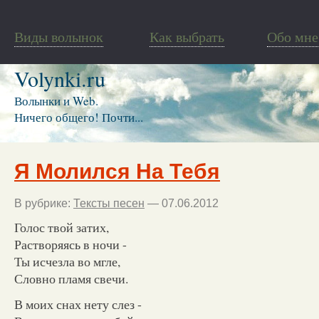
Виды волынок
Как выбрать
Обо мне
Volynki.ru
Волынки и Web.
Ничего общего! Почти...
Я Молился На Тебя
В рубрике:
Тексты песен
— 07.06.2012
Голос твой затих,
Растворяясь в ночи -
Ты исчезла во мгле,
Словно пламя свечи.
В моих снах нету слез -