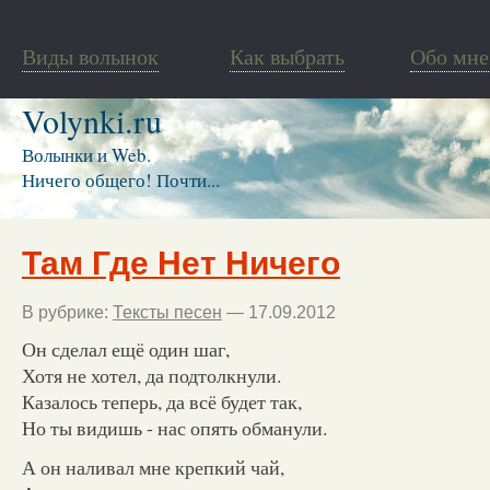
Виды волынок
Как выбрать
Обо мне
Volynki.ru
Волынки и Web.
Ничего общего! Почти...
Там Где Нет Ничего
В рубрике:
Тексты песен
— 17.09.2012
Он сделал ещё один шаг,
Хотя не хотел, да подтолкнули.
Казалось теперь, да всё будет так,
Но ты видишь - нас опять обманули.
А он наливал мне крепкий чай,