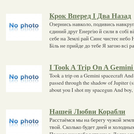
Крок Вперед І Два Назад
Озернись навколо, подивись навкруг
єдиний друг Енергію й сили в собі 
себе на Землі рай Синє чистеє небо
Біль не прийде до тебе Я загою всі 
I Took A Trip On A Gemini
Took a trip on a Gemini spacecraft And 
passed through the shadow of Jupiter (
about you I shot my spacegun And boy, I
Нашей Любви Корабли
Расстаёмся мы на берегу чужой земл
твой. Сколько будет дней и холодны
Прежде чем тебя встречу я. Долго мн