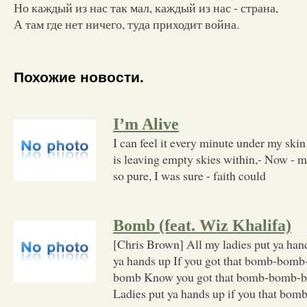
Но каждый из нас так мал, каждый из нас - страна,
А там где нет ничего, туда приходит война.
Похожие новости.
I’m Alive
I can feel it every minute under my skin 
is leaving empty skies within,- Now - m
so pure, I was sure - faith could
Bomb (feat. Wiz Khalifa)
[Chris Brown] All my ladies put ya han
ya hands up If you got that bomb-bo
bomb Know you got that bomb-bomb
Ladies put ya hands up if you that bom