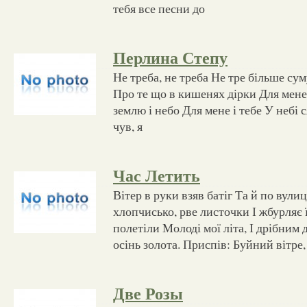
тебя все песни до
Перлина Cтепу
Не треба, не треба Не тре більше сум
Про те що в кишенях дірки Для мене
землю і небо Для мене і тебе У небі 
чув, я
Час Летить
Вітер в руки взяв батіг Та й по вулиц
хлопчисько, рве листочки І жбурляє ї
полетіли Молоді мої літа, І дрібним
осінь золота. Приспів: Буйний вітре,
Две Розы