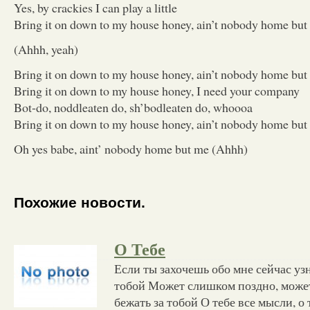
Yes, by crackies I can play a little
Bring it on down to my house honey, ain’t nobody home but
(Ahhh, yeah)
Bring it on down to my house honey, ain’t nobody home but
Bring it on down to my house honey, I need your company
Bot-do, noddleaten do, sh’bodleaten do, whoooa
Bring it on down to my house honey, ain’t nobody home but
Oh yes babe, aint’ nobody home but me (Ahhh)
Похожие новости.
О Тебе
Если ты захочешь обо мне сейчас узн
тобой Может слишком поздно, может
бежать за тобой О тебе все мысли, о 