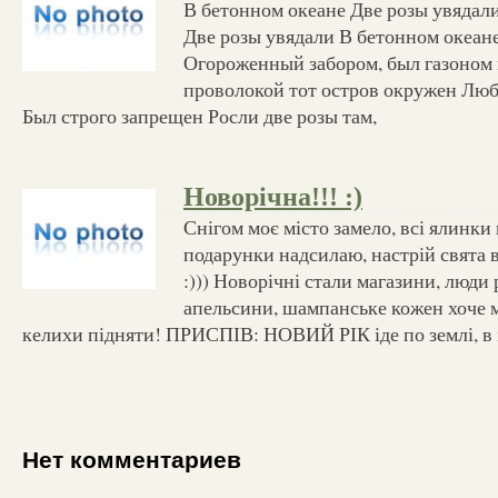
В бетонном океане Две розы увядал
Две розы увядали В бетонном океане
Огороженный забором, был газоном
проволокой тот остров окружен Люб
Был строго запрещен Росли две розы там,
Новорічна!!! :)
Снігом моє місто замело, всі ялинки
подарунки надсилаю, настрій свята в
:))) Новорічні стали магазини, люди
апельсини, шампанське кожен хоче м
келихи підняти! ПРИСПІВ: НОВИЙ РІК іде по землі, в і
Нет комментариев