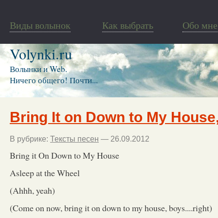
Виды волынок
Как выбрать
Обо мне
Volynki.ru
Волынки и Web.
Ничего общего! Почти...
Bring It on Down to My House
В рубрике:
Тексты песен
— 26.09.2012
Bring it On Down to My House
Asleep at the Wheel
(Ahhh, yeah)
(Come on now, bring it on down to my house, boys....right)