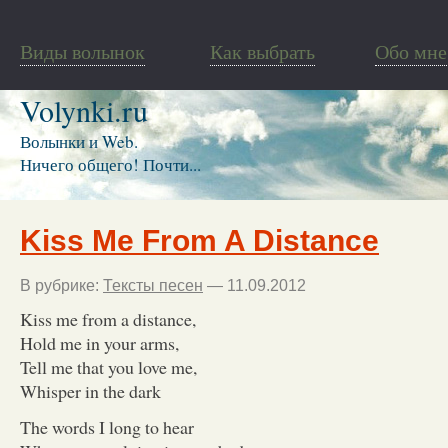
Виды волынок
Как выбрать
Обо мне
Volynki.ru
Волынки и Web.
Ничего общего! Почти...
Kiss Me From A Distance
В рубрике:
Тексты песен
— 11.09.2012
Kiss me from a distance,
Hold me in your arms,
Tell me that you love me,
Whisper in the dark
The words I long to hear