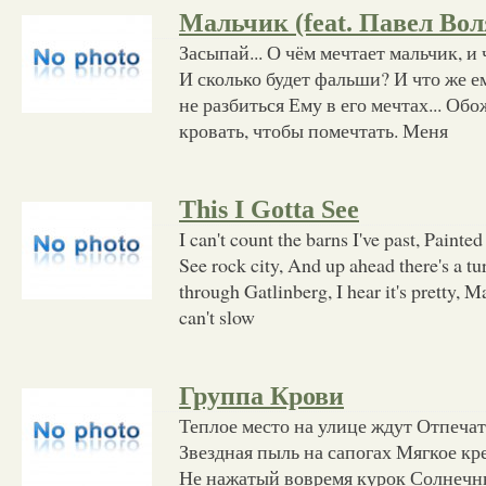
Мальчик (feat. Павел Вол
Засыпай... О чём мечтает мальчик, и
И сколько будет фальши? И что же е
не разбиться Ему в его мечтах... Обо
кровать, чтобы помечтать. Меня
This I Gotta See
I can't count the barns I've past, Painte
See rock city, And up ahead there's a tu
through Gatlinberg, I hear it's pretty, 
can't slow
Группа Крови
Теплое место на улице ждут Отпеча
Звездная пыль на сапогах Мягкое кр
Не нажатый вовремя курок Солнечн