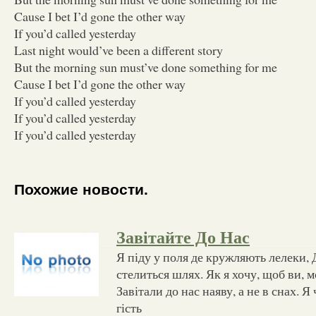
Cause I bet I’d gone the other way
If you’d called yesterday
Last night would’ve been a different story
But the morning sun must’ve done something for me
Cause I bet I’d gone the other way
If you’d called yesterday
If you’d called yesterday
If you’d called yesterday
Похожие новости.
Завітайте До Нас
Я піду у поля де кружляють лелеки,
стелиться шлях. Як я хочу, щоб ви, мо
Завітали до нас наяву, а не в снах. Я
гість