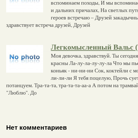
вспоминаем походы, И мы вспоминае
и дальних причалах, На светлых пут
героев встречаю – Друзей закадычны
здравствует встреча друзей, Друзей
Легкомысленный Вальс 
Моя девочка, здравствуй. Ты сегодн
красны Ла-лу-ла-лу-лу-ла Что мы пь
коньяк - ни-ни-ни Сок, коктейли с 
ли-ли-ли Я тебя поцелую, Прочь сует
потанцуем. Тра-та-та, тра-та-та-аа-а А потом на трамва
"Люблю". До
Нет комментариев