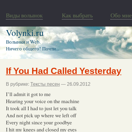
Виды волынок
Как выбрать
Обо мне
Volynki.ru
Волынки и Web.
Ничего общего! Почти...
If You Had Called Yesterday
В рубрике:
Тексты песен
— 26.09.2012
I’ll admit it got to me
Hearing your voice on the machine
It took all I had to just let you talk
And not pick up where we left off
Every night since your goodbye
I hit my knees and closed my eyes