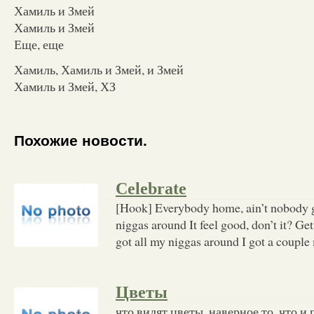
Хамиль и Змей
Хамиль и Змей
Еще, еще
Хамиль, Хамиль и Змей, и Змей
Хамиль и Змей, ХЗ
Похожие новости.
Celebrate
[Hook] Everybody home, ain’t nobody g
niggas around It feel good, don’t it? Ge
got all my niggas around I got a couple
Цветы
что видят цветы, наверное то, что и