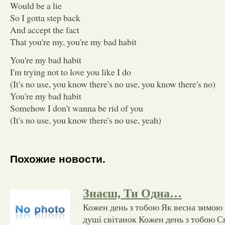
Would be a lie
So I gotta step back
And accept the fact
That you're my, you're my bad habit
You're my bad habit
I'm trying not to love you like I do
(It's no use, you know there's no use, you know there's no)
You're my bad habit
Somehow I don't wanna be rid of you
(It's no use, you know there's no use, yeah)
Похожие новости.
Знаєш, Ти Одна…
Кожен день з тобою Як весна зимою 
душі світанок Кожен день з тобою С