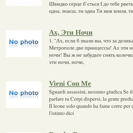
Швидко серце б’ється І до тебе рвет
одна, знаєш, ти одна Ти моя земля, т
Ах, Эти Ночи
1. "Ах, если б знали вы, что за дели
Метрополе две принцессы! Ах эти но
ночи! Вы ж не забудьте снять колечк
эти ночи, ночи,
Vieni Con Me
Sguardi assassini, nessuno giudica Se 
parlare tu Corpi dispersi, la gente pred
Il leone solo quando ha fame corre per 
l'istinto dici