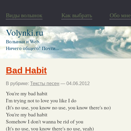
Виды волынок
Как выбрать
Обо мне
Volynki.ru
Волынки и Web.
Ничего общего! Почти...
Bad Habit
В рубрике:
Тексты песен
— 04.06.2012
You're my bad habit
I'm trying not to love you like I do
(It's no use, you know no use, you know there's no)
You're my bad habit
Somehow I don't wanna be rid of you
(It's no use, you know there's no use, yeah)