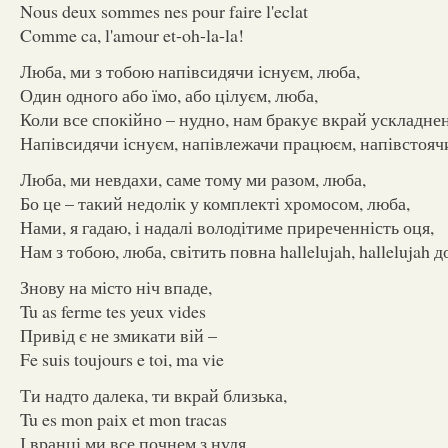
Nous deux sommes nes pour faire l'eclat
Comme ca, l'amour et-oh-la-la!
Люба, ми з тобою напівсидячи існуєм, люба,
Один одного або їмо, або цілуєм, люба,
Коли все спокійно – нудно, нам бракує вкрай ускладне
Напівсидячи існуєм, напівлежачи працюєм, напівстояч
Люба, ми невдахи, саме тому ми разом, люба,
Бо це – такий недолік у комплекті хромосом, люба,
Нами, я гадаю, і надалі володітиме приреченність оця,
Нам з тобою, люба, світить повна hallelujah, hallelujah д
Знову на місто ніч впаде,
Tu as ferme tes yeux vides
Привід є не змикати вій –
Fe suis toujours e toi, ma vie
Ти надто далека, ти вкрай близька,
Tu es mon paix et mon tracas
І вранці ми все почнем з нуля,