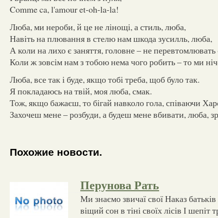
Comme ca, l'amour et-oh-la-la!
Люба, ми нероби, й це не лінощі, а стиль, люба,
Навіть на плювання в стелю нам шкода зусилль, люба,
А коли на лихо є заняття, головне – не перевтомлювать 
Коли ж зовсім нам з тобою нема чого робить – то ми ніч
Люба, все так і буде, якщо тобі треба, щоб було так.
Я покладаюсь на твій, моя люба, смак.
Тож, якщо бажаєш, то бігай навколо гола, співаючи Хар
Захочеш мене – розбуди, а будеш мене вбивати, люба, з
Похожие новости.
Перунова Рать
Ми знаємо звичаї свої Наказ батьків і
віщий сон в тіні своїх лісів І шепіт т