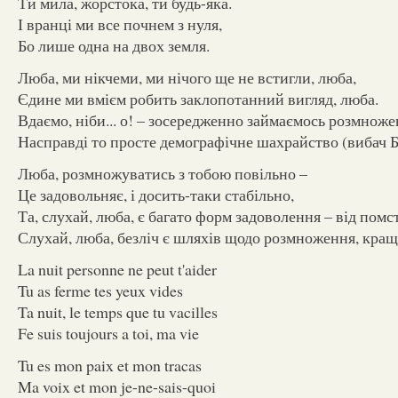
Ти мила, жорстока, ти будь-яка.
І вранці ми все почнем з нуля,
Бо лише одна на двох земля.
Люба, ми нікчеми, ми нічого ще не встигли, люба,
Єдине ми вмієм робить заклопотанний вигляд, люба.
Вдаємо, ніби... о! – зосередженно займаємось розмноже
Насправді то просте демографічне шахрайство (вибач Б
Люба, розмножуватись з тобою повільно –
Це задовольняє, і досить-таки стабільно,
Та, слухай, люба, є багато форм задоволення – від помс
Слухай, люба, безліч є шляхів щодо розмноження, кращи
La nuit personne ne peut t'aider
Tu as ferme tes yeux vides
Ta nuit, le temps que tu vacilles
Fe suis toujours a toi, ma vie
Tu es mon paix et mon tracas
Ma voix et mon je-ne-sais-quoi