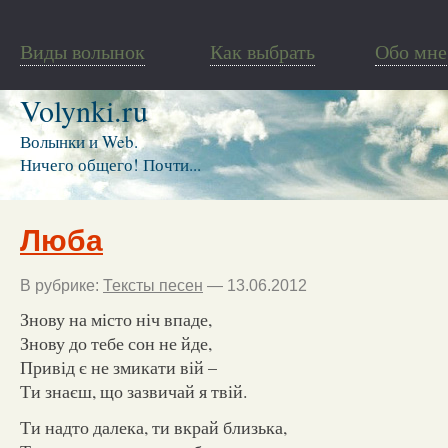
Виды волынок
Как выбрать
Обо мне
Volynki.ru
Волынки и Web.
Ничего общего! Почти...
Люба
В рубрике:
Тексты песен
— 13.06.2012
Знову на місто ніч впаде,
Знову до тебе сон не йде,
Привід є не змикати вій –
Ти знаєш, що зазвичай я твій.
Ти надто далека, ти вкрай близька,