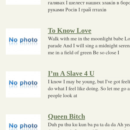
галявах І шелест наших злаків в бо
руками Росів І грай птахів
To Know Love
Walk with me in the moonlight babe Los
parade And I will sing a midnight sere
me in a field of green Be so close I
I’m A Slave 4 U
I know I may be young, but I've got feel
do what I feel like doing. So let me go a
people look at
Queen Bitch
Duh pu thu ku kun ba pa ta da da Ah ye