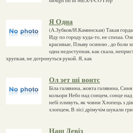
Я Одна
(А.Зубков/И.Каминская) Такая горда
Иду по городу куда-то, не спеша. Озе
красивые, Плыву осиною , до боли х
одна недоступная, как скала, неприст
хрупкая, не дотронуться рукой. Я, как
Ол зет ші вонтс
Біла галявина, жовта галявина, Синя
кольори Небо над сонцем, сонце над
небі пливуть, як човни Хлопець з ді
хлопцем, В лісі дрімучім шукали гри
Наш Девіз