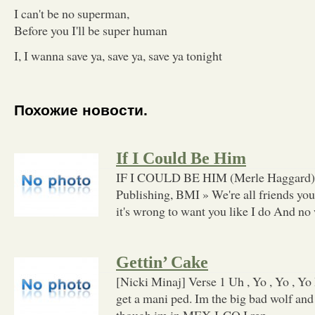
I can't be no superman,
Before you I'll be super human
I, I wanna save ya, save ya, save ya tonight
Похожие новости.
If I Could Be Him
IF I COULD BE HIM (Merle Haggard) 
Publishing, BMI » We're all friends yo
it's wrong to want you like I do And no
Gettin’ Cake
[Nicki Minaj] Verse 1 Uh , Yo , Yo , Yo
get a mani ped. Im the big bad wolf an
though im in MEX-I-CO I rep