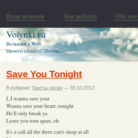
Виды волынок
Как выбрать
Обо мне
Volynki.ru
Волынки и Web.
Ничего общего! Почти...
Save You Tonight
В рубрике:
Тексты песен
— 30.10.2012
I, I wanna save your
Wanna save your heart, tonight
He'll only break ya
Leave you torn apart, oh
It's a call all the three can't sleep at all