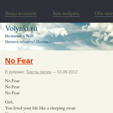
Виды волынок
Как выбрать
Обо мне
Volynki.ru
Волынки и Web.
Ничего общего! Почти...
No Fear
В рубрике:
Тексты песен
— 03.09.2012
No Fear
No Fear
No Fear
Girl,
You lived your life like a sleeping swan