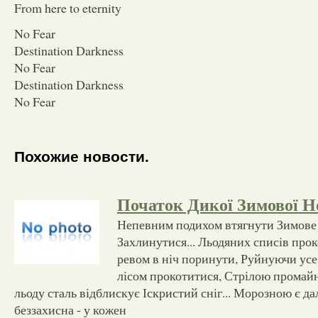
From here to eternity
No Fear
Destination Darkness
No Fear
Destination Darkness
No Fear
Похожие новости.
Початок Дикої Зимової Н
Непевним подихом втягнути Зимове 
Захлинутися... Льодяних списів прок
ревом в ніч поринути, Руйнуючи усе
лісом прокотитися, Стрілою промай
льоду сталь відблискує Іскристий сніг... Морозною є да
беззахисна - у кожен