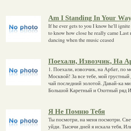
Am I Standing In Your Wa
If he ever gets to you I know he'll ignit
to know how close he really came Last 
dancing when the music ceased
Поехали, Извозчик, На А
1. Поехали, извозчик, на Арбат, по 
Москвой! За все тебе, мой грустный 
чай последний золотой. Давай-ка ми
Большой Каретный и Охотный ряд И
Я Не Помню Тебя
Ты посмотри, на меня посмотри. Све
уйди. Тысячи дней я искала тебя, Или