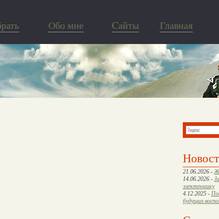
брать
Обо мне
Cайты
Главная
Новос
21.06.2026 -
Ж
14.06.2026 -
J
электронику
4.12.2025 -
По
будущих восп