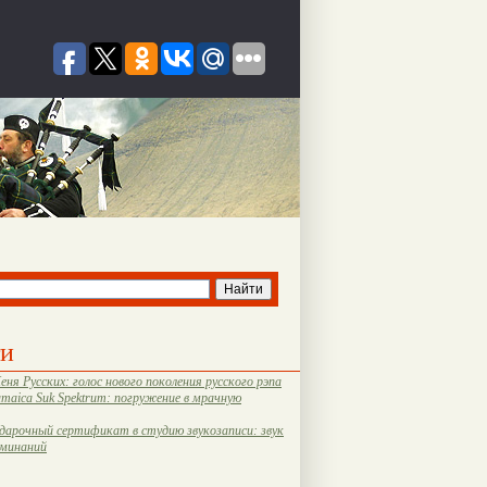
ти
еня Русских: голос нового поколения русского рэпа
amaica Suk Spektrum: погружение в мрачную
дарочный сертификат в студию звукозаписи: звук
оминаний