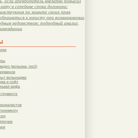
, если арендодатель внезапно повысил
лату в середине срока договора:
инструкция по защите своих прав
обращаться к юристу при возникновении
одным ведомством: подробный анализ,
комендации
ы
тихи
гры
видео (волынка, mp3)
терминов
пыт волынщика
нка и софт
нькая арфа
струменте
пециалистов
понемногу
сен
 прочие
рея