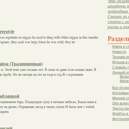
Что делать
арендную п
подробная 
Стоит ли 
споров с в
риски и ре
eestyle
Раздел
as regulatin on niggas he used to thug with Older niggas in this murder
guars, they cash was large Since he was wild, they let
Юмор и с
Новости
Техника и
Музыка и 
айда (Традиционная)
Словарь 
я. Этой теме уже столько лет. Я спою ее даже если сильно пьян. Я
Личный о
к-трубе. Но не смотря на это из года в год Я с огромным
Волы
Мале
Все об ин
Интервью
абланкой
Мнения с
безымянном баре, Плывущую луну в ночных небесах, Бокал вина в
Обо всем 
ту на двоих, Отражение звезд в твоих глазах И было мне с тобой
Тексты пе
ворить
Флейты и
Фотогале
Смелей