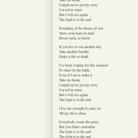
I might never get my story
Carved in stone
But I will rise again
The fight is to the end
Pounding of the drums of war
Turns your tears to mud
Rivers turns to blood
If you live to see another day
Take another breathe
Make it life or death
I've been waiting for this moment
It's time for the battle
Even if I never make it
Take me home
I might never get my story
Carved in stone
But I will rise again
The fight is to the end
Give me strength to carry on
'till my life is done
Everybody wants the glory
But you better remember
The fight is to the end
The fight is to the end