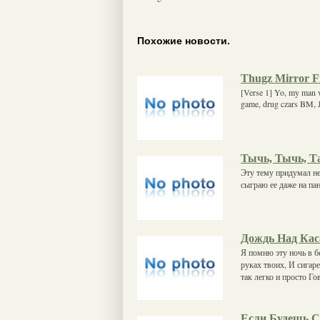
Похожие новости.
Thugz Mirror Fr
[Verse 1] Yo, my man w
game, drug czars BM, Ja
Тычь, Тычь, Т
Эту тему придумал не 
сыграю ее даже на пан
Дождь Над Кас
Я помню эту ночь в 
руках твоих, И сигаре
так легко и просто Го
Если Будешь 