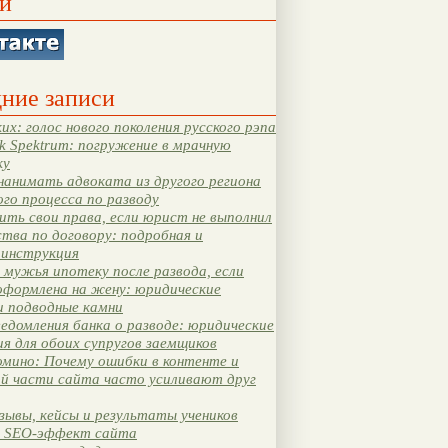
и
ние записи
их: голос нового поколения русского рэпа
k Spektrum: погружение в мрачную
ку
нанимать адвоката из другого региона
ого процесса по разводу
ть свои права, если юрист не выполнил
тва по договору: подробная и
 инструкция
мужья ипотеку после развода, если
оформлена на жену: юридические
и подводные камни
едомления банка о разводе: юридические
я для обоих супругов заемщиков
мино: Почему ошибки в контенте и
ой части сайта часто усиливают друг
зывы, кейсы и результаты учеников
 SEO-эффект сайта