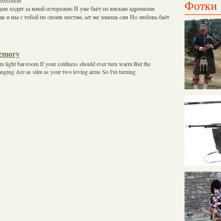
Фотки
ам ходит за мной осторожно И уже бьёт по вискам адреналин
так и мы с тобой по своим местам, ыт же знаешь сам Но любовь бьёт
Memory
im light bar-room If your coldness should ever turn warm But the
anging Are as slim as your two loving arms So I'm turning