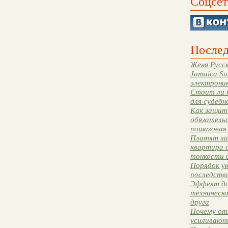
Соцсет
Послед
Женя Русск
Jamaica Su
электрони
Стоит ли 
для судебн
Как защити
обязательс
пошаговая
Платят ли 
квартира 
тонкости 
Порядок ув
последстви
Эффект до
техническ
друга
Почему от
усиливают