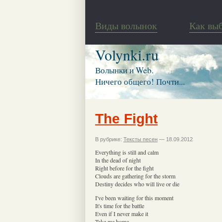
Виды волынок
Как вы
Volynki.ru
Волынки и Web.
Ничего общего! Почти...
The Fight
В рубрике:
Тексты песен
— 18.09.2012
Everything is still and calm
In the dead of night
Right before for the fight
Clouds are gathering for the storm
Destiny decides who will live or die
I've been waiting for this moment
It's time for the battle
Even if I never make it
Take me home