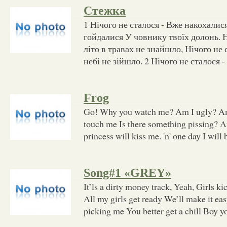
Стежка
1 Нічого не сталося - Вже накохалися
гойдалися У човнику твоїх долонь. Н
літо в травах не знайшло, Нічого не
небі не зійшло. 2 Нічого не сталося 
Frog
Go! Why you watch me? Am I ugly? Am 
touch me Is there something pissing? Am
princess will kiss me. 'n' one day I will 
Song#1 «GREY»
It’ls a dirty money track, Yeah, Girls ki
All my girls get ready We’ll make it ea
picking me You better get a chill Boy 