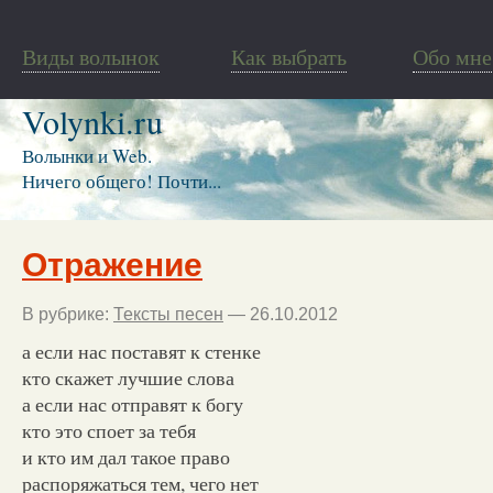
Виды волынок
Как выбрать
Обо мне
Volynki.ru
Волынки и Web.
Ничего общего! Почти...
Отражение
В рубрике:
Тексты песен
— 26.10.2012
а если нас поставят к стенке
кто скажет лучшие слова
а если нас отправят к богу
кто это споет за тебя
и кто им дал такое право
распоряжаться тем, чего нет