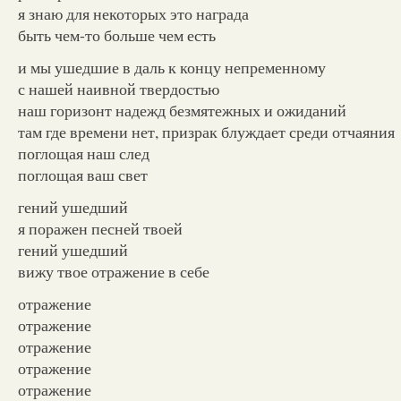
я знаю для некоторых это награда
быть чем-то больше чем есть
и мы ушедшие в даль к концу непременному
с нашей наивной твердостью
наш горизонт надежд безмятежных и ожиданий
там где времени нет, призрак блуждает среди отчаяния
поглощая наш след
поглощая ваш свет
гений ушедший
я поражен песней твоей
гений ушедший
вижу твое отражение в себе
отражение
отражение
отражение
отражение
отражение