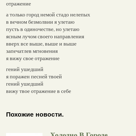
отражение
а только город немой стадо нелепых
в вечном безмолвии я улетаю
пусть в одиночестве, но улетаю
ясным лучом своего направления
вверх все выше, выше и выше
запечатлев мгновения
я вижу свое отражение
гений ушедший
я поражен песней твоей
гений ушедший
вижу твое отражение в себе
Похожие новости.
Холодно В Городе