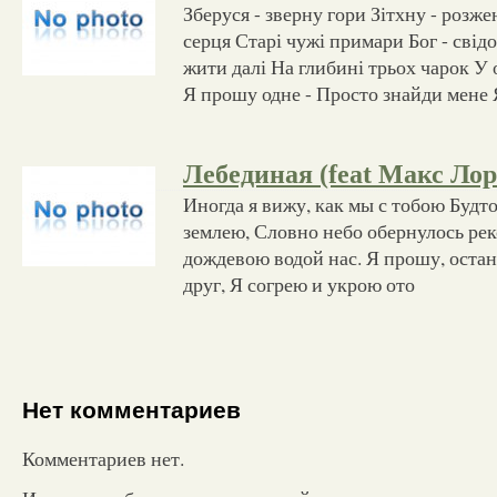
Зберуся - зверну гори Зітхну - роз
серця Старі чужі примари Бог - свідо
жити далі На глибині трьох чарок У 
Я прошу одне - Просто знайди мене Я
Лебединая (feat Макс Лор
Иногда я вижу, как мы с тобою Будт
землею, Словно небо обернулось рек
дождевою водой нас. Я прошу, остан
друг, Я согрею и укрою ото
Нет комментариев
Комментариев нет.