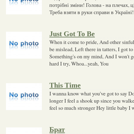
потрібні зміни! Голова - на плечах, ц
Треба взяти в руки справи в Україні! 
Just Got To Be
When it come to pride, And other sinfu
be mislead, Left there in tatters, I got t
Something's on my mind, And I won't ge
hard I try, Whoa...yeah, You
This Time
I wanna know what you've got to say D
longer I feel a shook up since you wa
feel so much stronger Hey little baby I
Брат