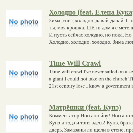
Холодно (feat. Елена Кук
Зима, снег, холодно, давай-давай. Сн
ты, моя крошка, Шёл в дом я с метел
И пусть сейчас холодно, но пока, Но 
Холодно, холодно, холодно, Зима лют
Time Will Crawl
Time will crawl I've never sailed on a s
a giant I could not take on the church T
21st century lose I know a government
Матрёшки (feat. Купэ)
Комментатор Ноггано йоу! Ноггано т
Купэ и тэдэ и тэпэ здесь! Купэ, брата
дверь, Замазаны ли щели в стене, п