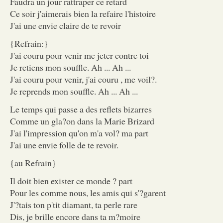
Faudra un jour rattraper ce retard
Ce soir j'aimerais bien la refaire l'histoire
J'ai une envie claire de te revoir
{Refrain:}
J'ai couru pour venir me jeter contre toi
Je retiens mon souffle. Ah ... Ah ...
J'ai couru pour venir, j'ai couru , me voil?.
Je reprends mon souffle. Ah ... Ah ...
Le temps qui passe a des reflets bizarres
Comme un gla?on dans la Marie Brizard
J'ai l'impression qu'on m'a vol? ma part
J'ai une envie folle de te revoir.
{au Refrain}
Il doit bien exister ce monde ? part
Pour les comme nous, les amis qui s'?garent
J'?tais ton p'tit diamant, ta perle rare
Dis, je brille encore dans ta m?moire