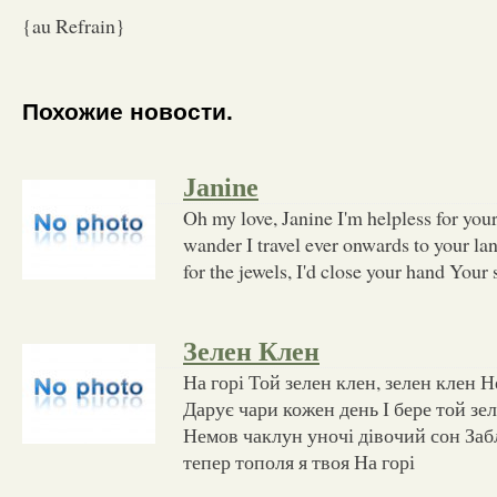
{au Refrain}
Похожие новости.
Janine
Oh my love, Janine I'm helpless for you
wander I travel ever onwards to your lan
for the jewels, I'd close your hand You
Зелен Клен
На горі Той зелен клен, зелен клен 
Дарує чари кожен день І бере той зе
Немов чаклун уночі дівочий сон Забл
тепер тополя я твоя На горі