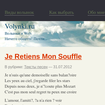
Виды волынок
Как выбрать
Обо мне
Volynki.ru
Волынки и Web.
Ничего общего! Почти...
Je Retiens Mon Souffle
В рубрике:
Тексты песен
— 31.07.2012
Je n'suis qu'une demoiselle sans balan?oire
Les yeux au ciel, j'regarde filer les stars
Depuis nous deux, je n'?coute plus Mozart
C'est pas mon seul regret tu peux me croire
L'amour, l'amiti?, ?a n'a rien ? voir