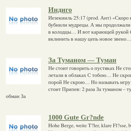
Индиго
Иезекииль 25:17 (prod. Ант) «Скоро 
бубнили мудрецы. А мы продолжали 
в колодцы… И вот карающей рукой 
вклинить в нашу цепь новое звено…
За Туманом — Туман
Не стоит говорить о пустяках Не с
летали в облаках С тобою… Не скро
порой Не скрою… Но называть игру
стоит Припев: 2 раза За туманом – т
обман За
1000 Gute Gr?nde
Hohe Berge, weite T?ler, klare Fl?sse, 