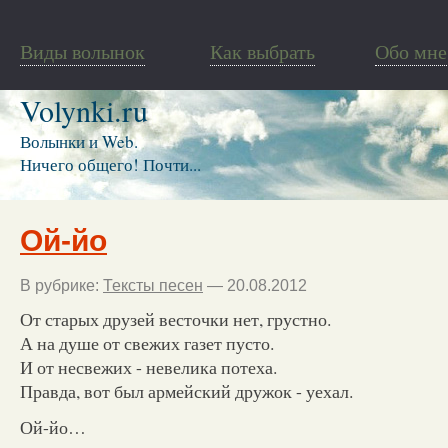
Виды волынок
Как выбрать
Обо мне
Volynki.ru
Волынки и Web.
Ничего общего! Почти...
Ой-йо
В рубрике:
Тексты песен
— 20.08.2012
От старых друзей весточки нет, грустно.
А на душе от свежих газет пусто.
И от несвежих - невелика потеха.
Правда, вот был армейский дружок - уехал.
Ой-йо…