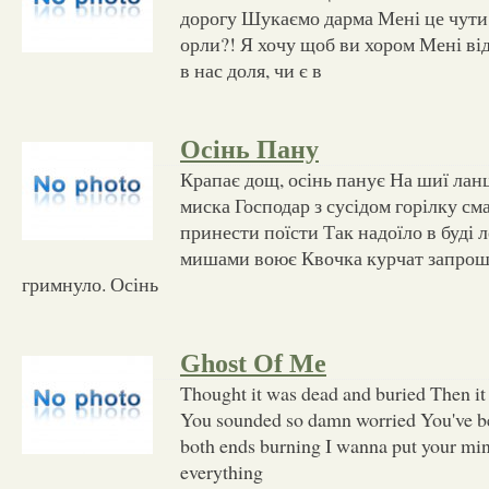
дорогу Шукаємо дарма Мені це чути 
орли?! Я хочу щоб ви хором Мені від
в нас доля, чи є в
Осінь Пану
Крапає дощ, осінь панує На шиї лан
миска Господар з сусідом горілку сма
принести поїсти Так надоїло в буді л
мишами воює Квочка курчат запрош
гримнуло. Осінь
Ghost Of Me
Thought it was dead and buried Then it
You sounded so damn worried You've be
both ends burning I wanna put your mi
everything