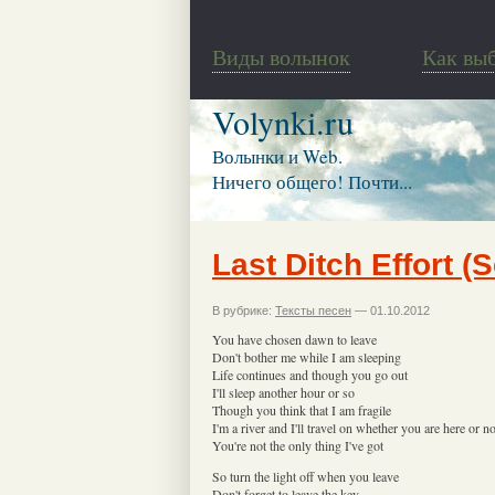
Виды волынок
Как вы
Volynki.ru
Волынки и Web.
Ничего общего! Почти...
Last Ditch Effort (
В рубрике:
Тексты песен
— 01.10.2012
You have chosen dawn to leave
Don't bother me while I am sleeping
Life continues and though you go out
I'll sleep another hour or so
Though you think that I am fragile
I'm a river and I'll travel on whether you are here or no
You're not the only thing I've got
So turn the light off when you leave
Don't forget to leave the key