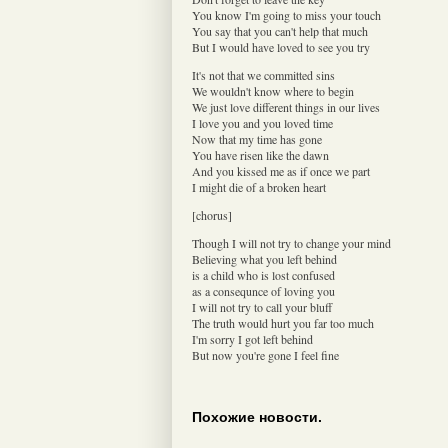
You know I'm going to miss your touch
You say that you can't help that much
But I would have loved to see you try
It's not that we committed sins
We wouldn't know where to begin
We just love different things in our lives
I love you and you loved time
Now that my time has gone
You have risen like the dawn
And you kissed me as if once we part
I might die of a broken heart
[chorus]
Though I will not try to change your mind
Believing what you left behind
is a child who is lost confused
as a consequnce of loving you
I will not try to call your bluff
The truth would hurt you far too much
I'm sorry I got left behind
But now you're gone I feel fine
Похожие новости.