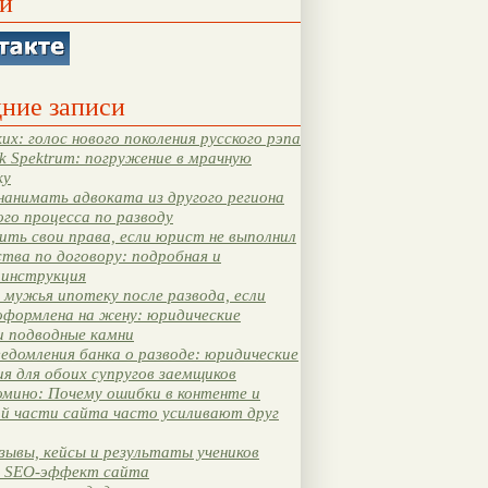
и
ние записи
их: голос нового поколения русского рэпа
k Spektrum: погружение в мрачную
ку
нанимать адвоката из другого региона
ого процесса по разводу
ть свои права, если юрист не выполнил
тва по договору: подробная и
 инструкция
мужья ипотеку после развода, если
оформлена на жену: юридические
и подводные камни
едомления банка о разводе: юридические
я для обоих супругов заемщиков
мино: Почему ошибки в контенте и
ой части сайта часто усиливают друг
зывы, кейсы и результаты учеников
 SEO-эффект сайта