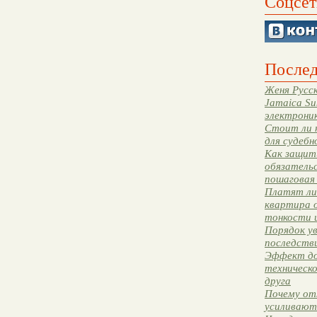
Соцсет
Послед
Женя Русск
Jamaica Su
электрони
Стоит ли 
для судебн
Как защити
обязательс
пошаговая
Платят ли 
квартира 
тонкости 
Порядок ув
последстви
Эффект до
техническ
друга
Почему от
усиливают