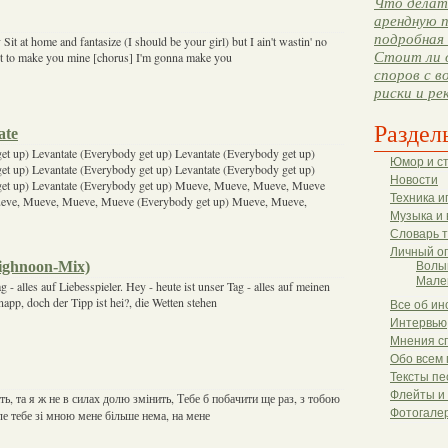
Что делать
арендную п
подробная 
 Sit at home and fantasize (I should be your girl) but I ain't wastin' no
Стоит ли 
ot to make you mine [chorus] I'm gonna make you
споров с в
риски и ре
Раздел
ate
et up) Levantate (Everybody get up) Levantate (Everybody get up)
Юмор и с
et up) Levantate (Everybody get up) Levantate (Everybody get up)
Новости
get up) Levantate (Everybody get up) Mueve, Mueve, Mueve, Mueve
Техника и
ueve, Mueve, Mueve, Mueve (Everybody get up) Mueve, Mueve,
Музыка и 
Словарь 
Личный о
Highnoon-Mix)
Волы
Мале
g - alles auf Liebesspieler. Hey - heute ist unser Tag - alles auf meinen
napp, doch der Tipp ist hei?, die Wetten stehen
Все об ин
Интервью
Мнения с
Обо всем 
Тексты пе
Флейты и
ать, та я ж не в силах долю змінить, Тебе б побачити ще раз, з тобою
Фотогале
е тебе зі мною мене більше нема, на мене