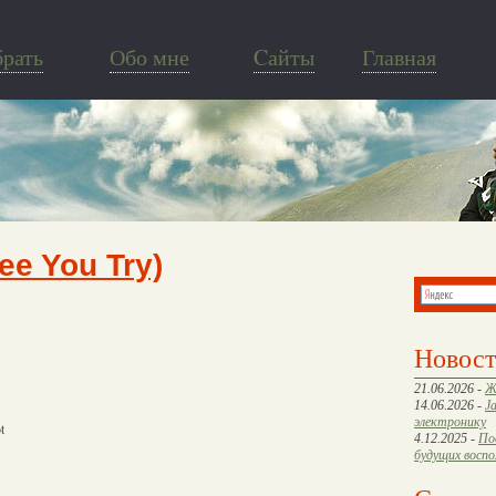
брать
Обо мне
Cайты
Главная
See You Try)
Новос
21.06.2026 -
Ж
14.06.2026 -
J
электронику
t
4.12.2025 -
По
будущих восп