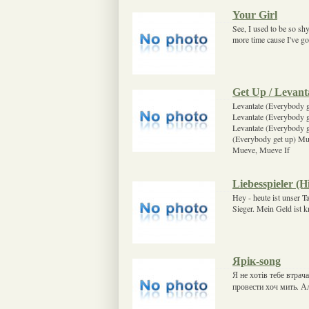
Your Girl
See, I used to be so shy
more time cause I've g
Get Up / Levant
Levantate (Everybody g
Levantate (Everybody g
Levantate (Everybody 
(Everybody get up) M
Mueve, Mueve If
Liebesspieler (
Hey - heute ist unser Ta
Sieger. Mein Geld ist k
Ярік-song
Я не хотів тебе втрач
провести хоч мить. Ал