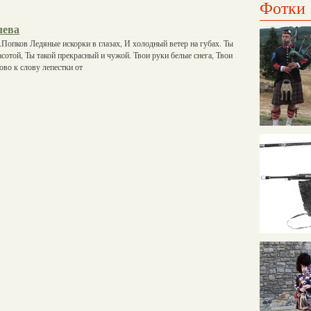
Фотки
лева
Попков Ледяные искорки в глазах, И холодный ветер на губах. Ты
асотой, Ты такой прекрасный и чужой. Твои руки белые снега, Твои
ово к слову лепестки от