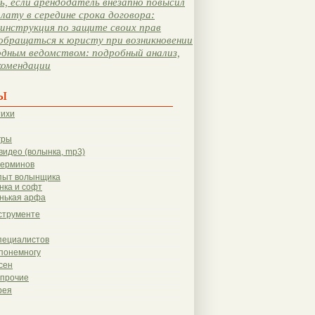
, если арендодатель внезапно повысил
лату в середине срока договора:
инструкция по защите своих прав
обращаться к юристу при возникновении
одным ведомством: подробный анализ,
комендации
ы
тихи
гры
видео (волынка, mp3)
терминов
пыт волынщика
нка и софт
нькая арфа
струменте
пециалистов
понемногу
сен
 прочие
рея