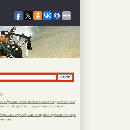
ти
еня Русских: голос нового поколения русского рэпа
amaica Suk Spektrum: погружение в мрачную
дарочный сертификат в студию звукозаписи: звук
оминаний