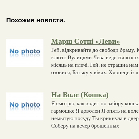
Похожие новости.
Марш Сотні «Леви»
Гей, відкривайте до свободи браму, 
ключі: Вулицями Лева веде свою коха
місяць на плечі. Гей, не страшна нам
озовися, Батьку у віках. Хлопець із л
На Воле (Кошка)
Я смотрю, как ходит по забору кошк
гармошке Я доволен Я опять на воле
немытую посуду Ты крикнула в дверя
Соберу на вечер брошенных