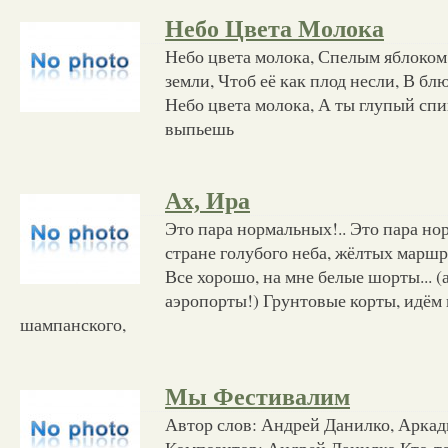
Небо Цвета Молока
Небо цвета молока, Спелым яблоком,
земли, Чтоб её как плод несли, В бл
Небо цвета молока, А ты глупый спи
выпьешь
Ах, Ира
Это пара нормальных!.. Это пара но
стране голубого неба, жёлтых маршр
Все хорошо, на мне белые шорты... (а
аэропорты!) Грунтовые корты, идём 
шампанского,
Мы Фестивалим
Автор слов: Андрей Данилко, Арка
Композитор: Андрей Данилко Кто-то