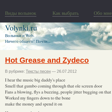
Виды волынок
Как выбрать
Обо мне
Volynki.ru
Волынки и Web.
Ничего общего! Почти...
Hot Grease and Zydeco
В рубрике:
Тексты песен
— 26.07.2012
I hear the music big daddy's place
Smell that gumbo coming through that ole screen door
Fans a blowing, flys a buzzing, people jitter bugging on tha
Worked my fingers down to the bone
make the money and spend it on