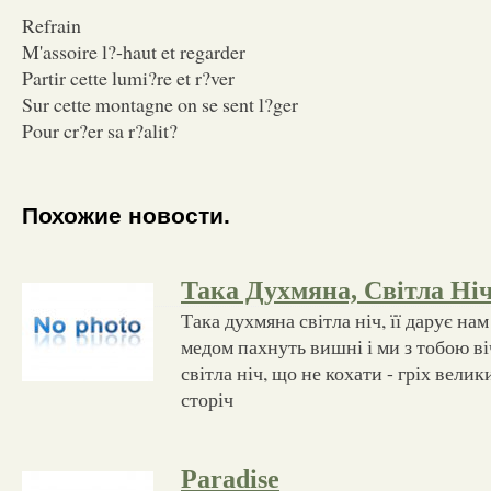
Refrain
M'assoire l?-haut et regarder
Partir cette lumi?re et r?ver
Sur cette montagne on se sent l?ger
Pour cr?er sa r?alit?
Похожие новости.
Така Духмяна, Світла Ні
Така духмяна світла ніч, її дарує н
медом пахнуть вишні і ми з тобою ві
світла ніч, що не кохати - гріх велик
сторіч
Paradise