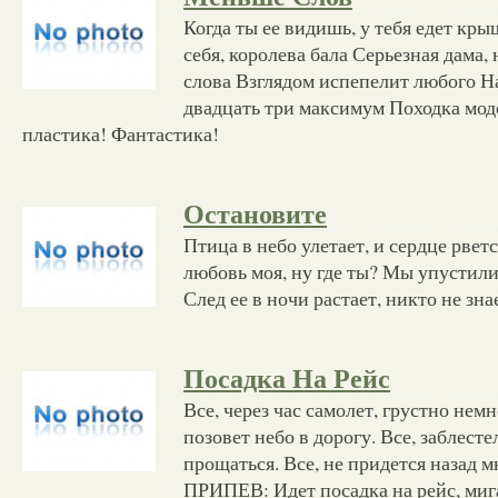
Когда ты ее видишь, у тебя едет кры
себя, королева бала Серьезная дама,
слова Взглядом испепелит любого На
двадцать три максимум Походка мо
пластика! Фантастика!
Остановите
Птица в небо улетает, и сердце рветс
любовь моя, ну где ты? Мы упустили
След ее в ночи растает, никто не знае
Посадка На Рейс
Все, через час самолет, грустно нем
позовет небо в дорогу. Все, заблесте
прощаться. Все, не придется назад м
ПРИПЕВ: Идет посадка на рейс, миг