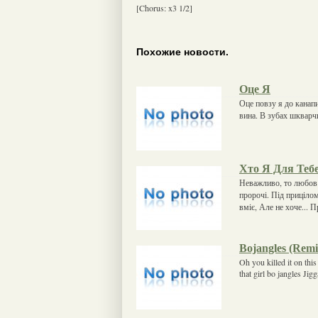
[Chorus: x3 1/2]
Похожие новости.
Оце Я
Оце повзу я до канапи
вина. В зубах шкварч
Хто Я Для Теб
Неважливо, то любов ч
пророчі. Під прицілом
вміє, Але не хоче... 
Bojangles (Remi
Oh you killed it on this 
that girl bo jangles Jigg