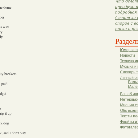
Что делать
арендную п
the dome
подробная 
r
ober
Стоит ли 
споров с в
d a way
риски и ре
ty
dy
Раздел
Юмор и с
Новости
Техника и
Музыка и 
Словарь 
ily breakers
Личный о
Волы
g paid
Мале
idget
Все об ин
Интервью
Мнения с
p
Обо всем 
rip it up
Тексты пе
Флейты и
uck dog
Фотогале
k, and I don't play