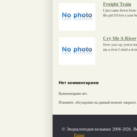
Freight Train
I just came down from 
the girl I'd lost a year
Cry Me A River
Now you say you're lon
me a river I cried a ri
Нет комментариев
Комментариев нет.
Извините, обсуждение на данный момент закрыто.
© Энциклопедия волынки 2008-2026. В
Разное