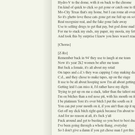
Hydro-V to the dome, with it on back to the chrome
I'm kind of quick to click so get gone or catch one to 
Mo-City Texas that's my home, but I can rome all ove
So it's ghetto love these cats gone get me full up on s
Real recognize real, and the fake gone fade away
Use to selling drugs to get that pay, but god done ma
For me to stack my ends, my paper, my moola, my fet
And took this by surprise I knew you hoes wasn't rea
[Chorus]
[Z-Ro]
Remember back in 94' they use to laugh at me team
Now it's year 2k2 women be after me team
But fuck a female, it's all about my retail
On tapes and c.d.'s they was capping I stay making da
C.d., and they chose to make tapes, up on the stage
It use to be all about hooping now I'm all about gettin
Getting leid I can miss it, I'd rather have my digits
Trying to get up on me a stack, taller than the tallest m
I'm on bitches than a red nose pit, with his mouth on it
I be platinum 'fore it's over bitch I put the south on it
You can put your mouth on it, if you ain't than zip it u
Get off my dick bitch right quick because I'm about to 
And for no reason at all, it's fuck y'all
Fuck around and get to busting so you best to best d
I've been going through a whole thang, everyday
So I don't give a damn if you get chose man I got this 