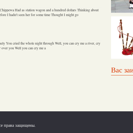
Chippewa Had as station wagon and a hundred dollars Thinking about
 before I hadn't seen her for some time Thought I might go
ely You cried the whole night through Well, you can cry me a river, cry
ver over you Well you can cry me a
Вас за
се права защищены.