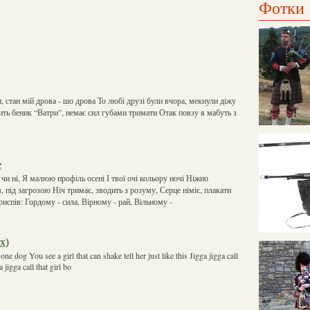
Фотки
, стан мій дрова - шо дрова То любі друзі були вчора, мекнули діжу
ить беник “Ватри”, немає сил губами тримати Отак повзу я мабуть з
е
и ні, Я малюю профіль осені І твої очі кольору ночі Ніжно
, під загрозою Ніч тримає, зводить з розуму, Серце німіє, плакати
Приспів: Гордому - сила, Вірному - рай, Вільному -
x)
one dog You see a girl that can shake tell her just like this Jigga jigga call
a jigga call that girl bo