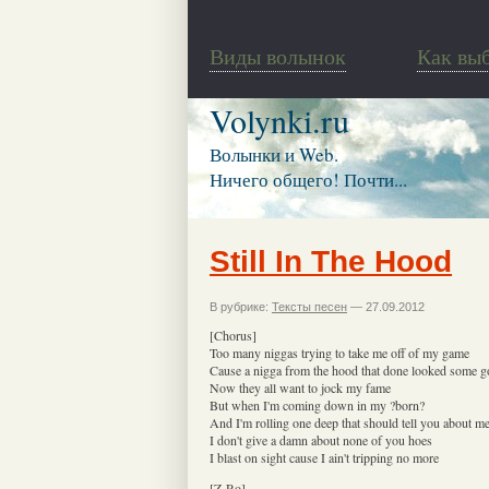
Виды волынок
Как вы
Volynki.ru
Волынки и Web.
Ничего общего! Почти...
Still In The Hood
В рубрике:
Тексты песен
— 27.09.2012
[Chorus]
Too many niggas trying to take me off of my game
Cause a nigga from the hood that done looked some 
Now they all want to jock my fame
But when I'm coming down in my ?born?
And I'm rolling one deep that should tell you about m
I don't give a damn about none of you hoes
I blast on sight cause I ain't tripping no more
[Z-Ro]