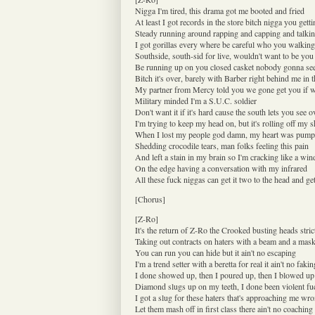
Nigga I'm tired, this drama got me booted and fried
At least I got records in the store bitch nigga you gett
Steady running around rapping and capping and talkin
I got gorillas every where be careful who you walking
Southside, south-sid for live, wouldn't want to be you
Be running up on you closed casket nobody gonna se
Bitch it's over, barely with Barber right behind me in 
My partner from Mercy told you we gone get you if 
Military minded I'm a S.U.C. soldier
Don't want it if it's hard cause the south lets you see o
I'm trying to keep my head on, but it's rolling off my 
When I lost my people god damn, my heart was pump
Shedding crocodile tears, man folks feeling this pain
And left a stain in my brain so I'm cracking like a wi
On the edge having a conversation with my infrared
All these fuck niggas can get it two to the head and ge
[Chorus]
[Z-Ro]
It's the return of Z-Ro the Crooked busting heads stric
Taking out contracts on haters with a beam and a mas
You can run you can hide but it ain't no escaping
I'm a trend setter with a beretta for real it ain't no fakin
I done showed up, then I poured up, then I blowed up 
Diamond slugs up on my teeth, I done been violent fu
I got a slug for these haters that's approaching me wr
Let them mash off in first class there ain't no coachin