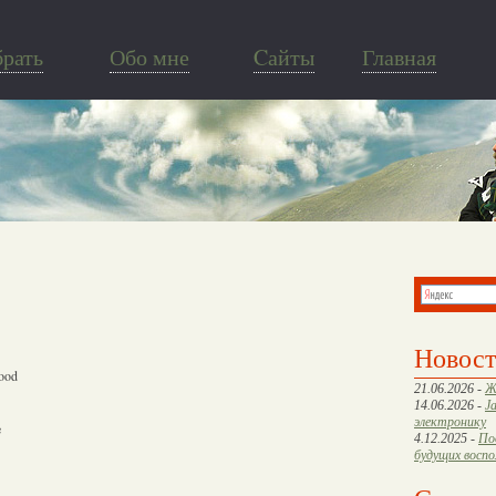
брать
Обо мне
Cайты
Главная
Новос
good
21.06.2026 -
Ж
14.06.2026 -
J
электронику
e
4.12.2025 -
По
будущих восп