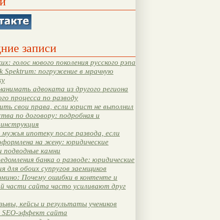
и
ние записи
их: голос нового поколения русского рэпа
k Spektrum: погружение в мрачную
ку
нанимать адвоката из другого региона
ого процесса по разводу
ть свои права, если юрист не выполнил
тва по договору: подробная и
 инструкция
мужья ипотеку после развода, если
оформлена на жену: юридические
и подводные камни
едомления банка о разводе: юридические
я для обоих супругов заемщиков
мино: Почему ошибки в контенте и
ой части сайта часто усиливают друг
зывы, кейсы и результаты учеников
 SEO-эффект сайта