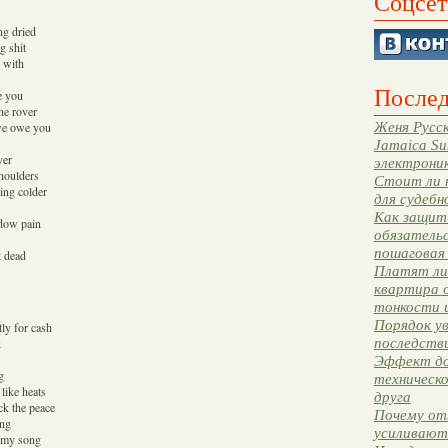
Соцсет
ing dried
g shit
 with
Послед
e you
the rover
Женя Русск
we owe you
Jamaica Su
ver
электрони
shoulders
Стоит ли 
ing colder
для судебн
Как защити
ndow pain
обязательс
пошаговая
t dead
Платят ли 
квартира 
тонкости 
Порядок ув
tly for cash
последстви
k
Эффект до
g
техническ
like heats
друга
ck the peace
Почему от
ong
усиливают
g my song