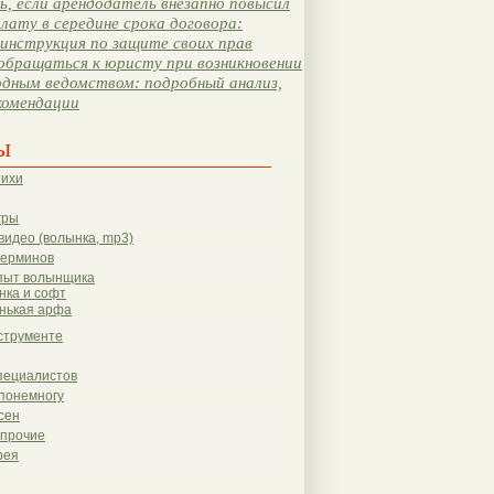
, если арендодатель внезапно повысил
лату в середине срока договора:
инструкция по защите своих прав
обращаться к юристу при возникновении
одным ведомством: подробный анализ,
комендации
ы
тихи
гры
видео (волынка, mp3)
терминов
пыт волынщика
нка и софт
нькая арфа
струменте
пециалистов
понемногу
сен
 прочие
рея