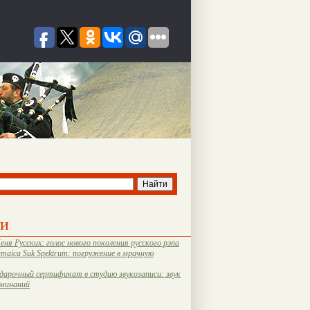
ти
еня Русских: голос нового поколения русского рэпа
amaica Suk Spektrum: погружение в мрачную
дарочный сертификат в студию звукозаписи: звук
оминаний