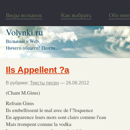
Виды волынок
Как выбрать
Обо мне
Volynki.ru
Волынки и Web.
Ничего общего! Почти...
Ils Appellent ?a
В рубрике:
Тексты песен
— 26.06.2012
(Chant M.Gims)
Refrain Gims
Ils embellissent le mal avec de l'?loquence
En apparence leurs mots sont clairs comme l'eau
Mais trompent comme la vodka