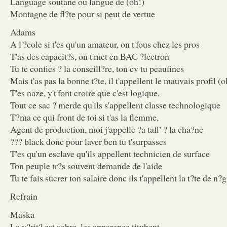
Language soutane ou langue de (oh!)
Montagne de fl?te pour si peut de vertue
Adams
A l'?cole si t'es qu'un amateur, on t'fous chez les pros
T'as des capacit?s, on t'met en BAC ?lectron
Tu te confies ? la conseill?re, ton cv tu peaufines
Mais t'as pas la bonne t?te, il t'appellent le mauvais profil (o
T'es naze, y't'font croire que c'est logique,
Tout ce sac ? merde qu'ils s'appellent classe technologique
T?ma ce qui front de toi si t'as la flemme,
Agent de production, moi j'appelle ?a taff' ? la cha?ne
??? black donc pour laver ben tu t'surpasses
T'es qu'un esclave qu'ils appellent technicien de surface
Ton peuple tr?s souvent demande de l'aide
Tu te fais sucrer ton salaire donc ils t'appellent la t?te de n?g
Refrain
Maska
La v?rit? est sobre, les apparence titubent