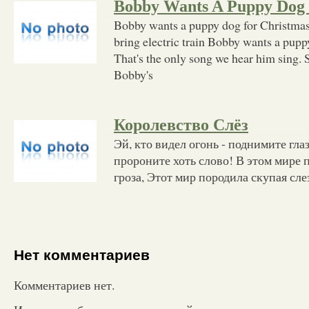
Bobby Wants A Puppy Dog 
Bobby wants a puppy dog for Christmas
bring electric train Bobby wants a pup
That's the only song we hear him sing.
Bobby's
Королевство Слёз
Эй, кто видел огонь - поднимите глаз
пророните хоть слово! В этом мире п
гроза, Этот мир породила скупая слез
Нет комментариев
Комментариев нет.