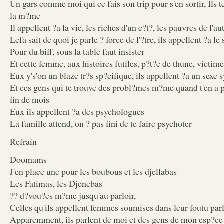
Un gars comme moi qui ce fais son trip pour s'en sortir, Ils te
la m?me
Il appellent ?a la vie, les riches d'un c?t?, les pauvres de l'au
Lefa sait de quoi je parle ? force de l'?tre, ils appellent ?a l
Pour du biff, sous la table faut insister
Et cette femme, aux histoires futiles, p?t?e de thune, victim
Eux y's'on un blaze tr?s sp?cifique, ils appellent ?a un sexe
Et ces gens qui te trouve des probl?mes m?me quand t'en a p
fin de mois
Eux ils appellent ?a des psychologues
La famille attend, on ? pas fini de te faire psychoter
Refrain
Doomams
J'en place une pour les boubous et les djellabas
Les Fatimas, les Djenebas
?? d?vou?es m?me jusqu'au parloir,
Celles qu'ils appellent femmes soumises dans leur foutu pa
Apparemment, ils parlent de moi et des gens de mon esp?ce