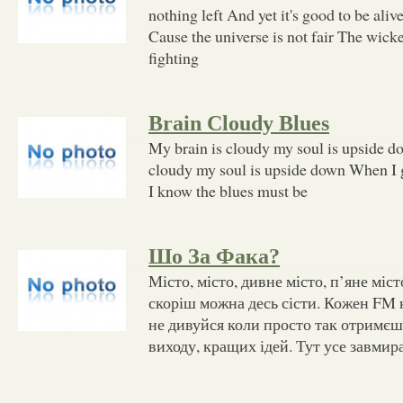
nothing left And yet it's good to be aliv
Cause the universe is not fair The wick
fighting
Brain Cloudy Blues
My brain is cloudy my soul is upside d
cloudy my soul is upside down When I g
I know the blues must be
Шо За Фака?
Місто, місто, дивне місто, п’яне міст
скоріш можна десь сісти. Кожен FM 
не дивуйся коли просто так отримєш 
виходу, кращих ідей. Тут усе завмир