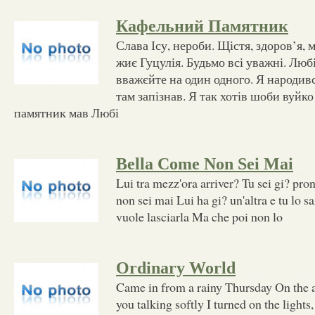
Кафельний Памятник
Слава Ісу, нероби. Щістя, здоров’я, м
жиє Гуцулія. Будьмо всі уважні. Любіт
вважєйте на один одного. Я народивс
там запізнав. Я так хотів шоби вуйк
памятник мав Любі
Bella Come Non Sei Mai
Lui tra mezz'ora arriver? Tu sei gi? pro
non sei mai Lui ha gi? un'altra e tu lo sa
vuole lasciarla Ma che poi non lo
Ordinary World
Came in from a rainy Thursday On the 
you talking softly I turned on the light