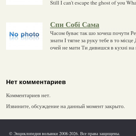
Still I can't escape the ghost of you W
Спи Собi Сама
Часом буває так шо хочеш почути Реч
знати I тягне за руку тебе в то мiсц
очей не мати Ти дивишся в кухнi на 
Нет комментариев
Комментариев нет.
Извините, обсуждение на данный момент закрыто.
© Энциклопедия волынки 2008-2026. Все права защищены.