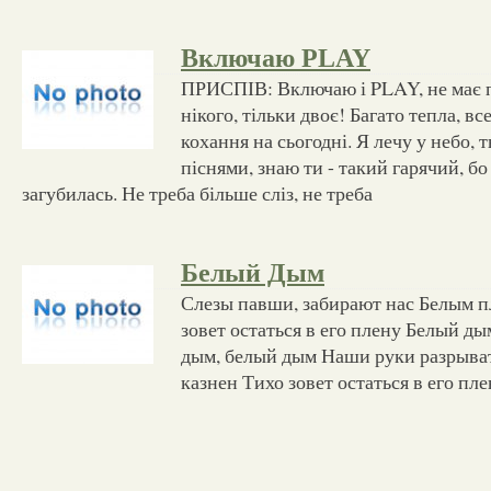
Включаю PLAY
ПРИСПІВ: Включаю і PLAY, не має п
нікого, тільки двоє! Багато тепла, вс
кохання на сьогодні. Я лечу у небо, 
піснями, знаю ти - такий гарячий, бо
загубилась. Не треба більше сліз, не треба
Белый Дым
Слезы павши, забирают нас Белым п
зовет остаться в его плену Белый д
дым, белый дым Наши руки разрывать
казнен Тихо зовет остаться в его пл