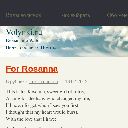
Виды волынок
Как выбрать
Обо мне
Volynki.ru
Волынки и Web.
Ничего общего! Почти...
For Rosanna
В рубрике:
Тексты песен
— 18.07.2012
This is for Rosanna, sweet girl of mine,
A song for the baby who changed my life,
I'll never forget when I saw you first,
I thought that my heart would burst,
With the love that I have;