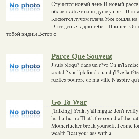
Стучится новый день И новый рассв
облаков Льёт на подушку свет. Внов
Коснётся лучом плеча Уже сошла на
Этот день я дарю тебе... Припев: Об
тобой видны Ветер с
Parce Que Souvent
J'suis bloqu? dans un r?ve On m'la mise 
scotch? sur l'plafond quand j'l?ve la t?te
ruelles pourpre de ma ville N'aspire qu'
Go To War
[Talking] Yeah, y'all niggaz don't reall
hu-hu-hu-hu That's the sound of the bat
Motherfucker break yourself, I come fo
wealth Beat your ass with a