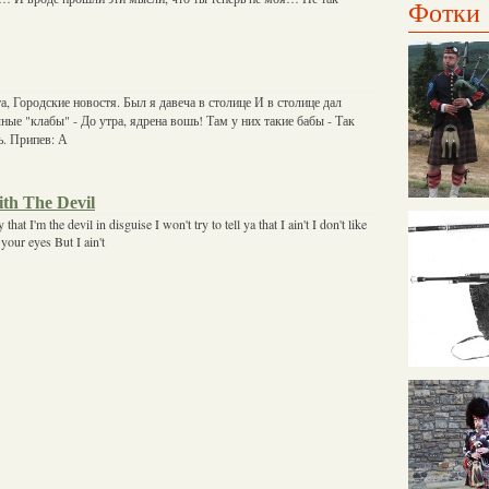
Фотки
а, Городские новостя. Был я давеча в столице И в столице дал
ные "клабы" - До утра, ядрена вошь! Там у них такие бабы - Так
ь. Припев: А
th The Devil
at I'm the devil in disguise I won't try to tell ya that I ain't I don't like
n your eyes But I ain't