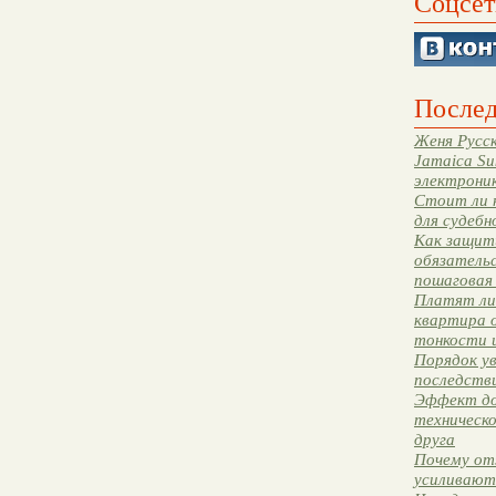
Соцсет
Послед
Женя Русск
Jamaica Su
электрони
Стоит ли 
для судебн
Как защити
обязательс
пошаговая
Платят ли 
квартира 
тонкости 
Порядок ув
последстви
Эффект до
техническ
друга
Почему от
усиливают