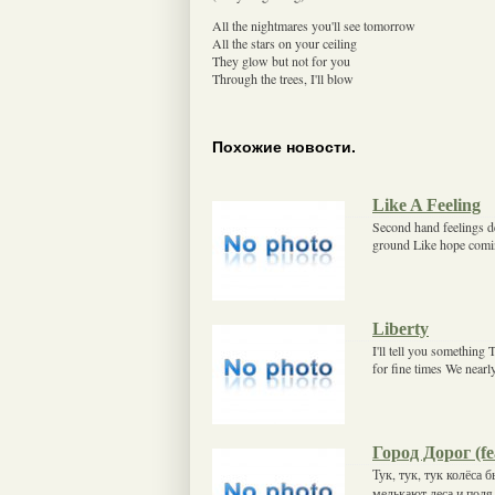
All the nightmares you'll see tomorrow
All the stars on your ceiling
They glow but not for you
Through the trees, I'll blow
Похожие новости.
Like A Feeling
Second hand feelings d
ground Like hope comin
Liberty
I'll tell you something
for fine times We nearl
Город Дорог (fe
Тук, тук, тук колёса 
мелькают леса и поля