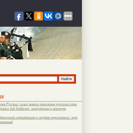
ти
еня Русских: голос нового поколения русского рэпа
amaica Suk Spektrum: погружение в мрачную
дарочный сертификат в студию звукозаписи: звук
оминаний