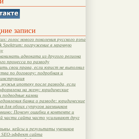
и
ние записи
их: голос нового поколения русского рэпа
k Spektrum: погружение в мрачную
ку
нанимать адвоката из другого региона
ого процесса по разводу
ть свои права, если юрист не выполнил
тва по договору: подробная и
 инструкция
мужья ипотеку после развода, если
оформлена на жену: юридические
и подводные камни
едомления банка о разводе: юридические
я для обоих супругов заемщиков
мино: Почему ошибки в контенте и
ой части сайта часто усиливают друг
зывы, кейсы и результаты учеников
 SEO-эффект сайта