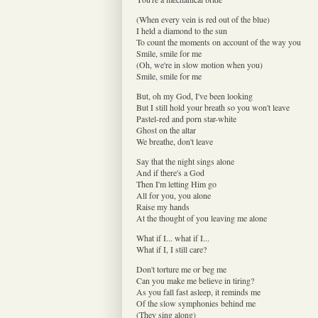
(When every vein is red out of the blue)
I held a diamond to the sun
To count the moments on account of the way you
Smile, smile for me
(Oh, we're in slow motion when you)
Smile, smile for me
But, oh my God, I've been looking
But I still hold your breath so you won't leave
Pastel-red and porn star-white
Ghost on the altar
We breathe, don't leave
Say that the night sings alone
And if there's a God
Then I'm letting Him go
All for you, you alone
Raise my hands
At the thought of you leaving me alone
What if I... what if I...
What if I, I still care?
Don't torture me or beg me
Can you make me believe in tiring?
As you fall fast asleep, it reminds me
Of the slow symphonies behind me
(They sing along)