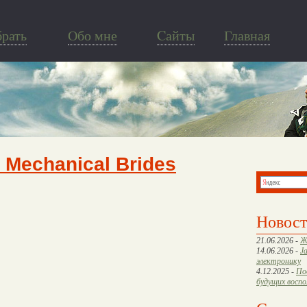
брать
Обо мне
Cайты
Главная
 Mechanical Brides
Новос
21.06.2026 -
Ж
14.06.2026 -
J
электронику
4.12.2025 -
По
будущих восп