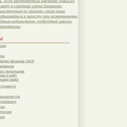
, если арендодатель внезапно повысил
лату в середине срока договора:
инструкция по защите своих прав
обращаться к юристу при возникновении
одным ведомством: подробный анализ,
комендации
ы
тихи
гры
видео (волынка, mp3)
терминов
пыт волынщика
нка и софт
нькая арфа
струменте
пециалистов
понемногу
сен
 прочие
рея