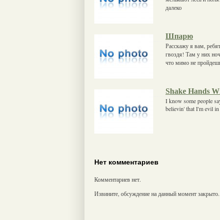
далеко
Шпарю
Расскажу я вам, ребят
гвоздя! Там у них ноч
что мимо не пройдеш
Shake Hands Wi
I know some people say th
believin' that I'm evil i
Нет комментариев
Комментариев нет.
Извините, обсуждение на данный момент закрыто.