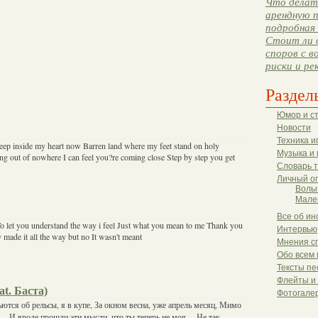
Что делать
арендную п
подробная 
Стоит ли 
споров с в
риски и ре
Раздел
Юмор и с
Новости
Техника и
eep inside my heart now Barren land where my feet stand on holy
Музыка и 
g out of nowhere I can feel you?re coming close Step by step you get
Словарь 
Личный о
Волы
Мале
Все об ин
 To let you understand the way i feel Just what you mean to me Thank you
Интервью
y made it all the way but no It wasn't meant
Мнения с
Обо всем 
Тексты пе
Флейты и
at. Баста)
Фотогале
бьются об рельсы, я в купе, За окном весна, уже апрель месяц, Мимо
… И вроде прошли эти мысли, что ты теперь не моя… Не так