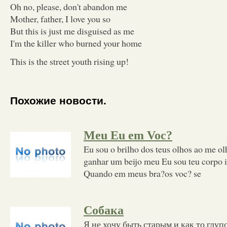
Oh no, please, don't abandon me
Mother, father, I love you so
But this is just me disguised as me
I'm the killer who burned your home
This is the street youth rising up!
Похожие новости.
Meu Eu em Voc?
Eu sou o brilho dos teus olhos ao me ol
ganhar um beijo meu Eu sou teu corpo in
Quando em meus bra?os voc? se
Собака
Я не хочу быть старым и как то глу