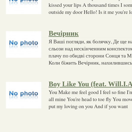
kissed your lips A thousand times I so
outside my door Hello! Is it me you're lo
Вечірник
Я Ваші погляди, як болячку, Де ще н
сльози над нескінченним конспектом 
плачу по обидві сторони Сонця та Мі
Коли біжить Вечірник, нахилившись 
Boy Like You (feat. Will.I.
You Make me feel good I feel so fine I
all mine You're head to toe fly You mo
put my loving on you And if you want