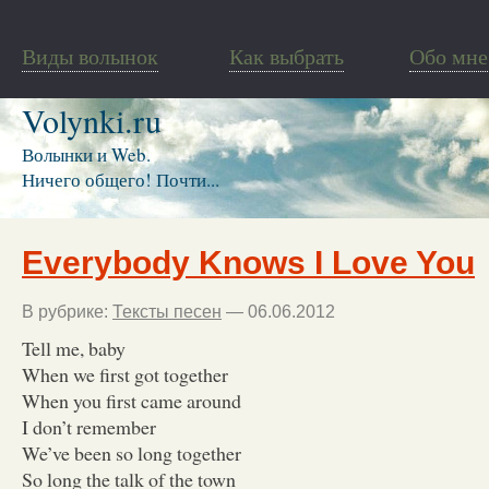
Виды волынок
Как выбрать
Обо мне
Volynki.ru
Волынки и Web.
Ничего общего! Почти...
Everybody Knows I Love You
В рубрике:
Тексты песен
— 06.06.2012
Tell me, baby
When we first got together
When you first came around
I don’t remember
We’ve been so long together
So long the talk of the town