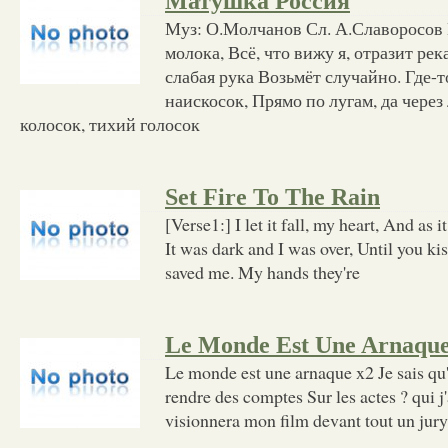
Матушка Россия
Муз: О.Молчанов Сл. А.Славоросов 
молока, Всё, что вижу я, отразит рек
слабая рука Возьмёт случайно. Где-то
наискосок, Прямо по лугам, да через
колосок, тихий голосок
Set Fire To The Rain
[Verse1:] I let it fall, my heart, And as it
It was dark and I was over, Until you ki
saved me. My hands they're
Le Monde Est Une Arnaqu
Le monde est une arnaque x2 Je sais qu'
rendre des comptes Sur les actes ? qui j
visionnera mon film devant tout un jur