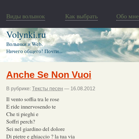
Виды волынок
Как выбрать
Обо мне
Volynki.ru
Волынки и Web.
Ничего общего! Почти...
Anche Se Non Vuoi
В рубрике:
Тексты песен
— 16.08.2012
Il vento soffia tra le rose
E ride innervosendo te
Che ti pieghi e
Soffri perch?
Sei nel giardino del dolore
Di pietre e ghiaccio ? la tua via