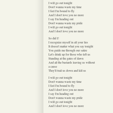
I will go out tonight
Don't wanna waste my time
I feel I'm bound to fly
And I don't love you no more
I say I'm heading out
Don't wanna waste my pride
I will go out tonight
And I don't love you no more
So did I!
I recognize myself in all your lies
It doesn't matter what you say tonight
You guide me through our satire
Let's drink up for those who left us
Standing at the gates of dawn
And all the bastards leaving us without
a cause
They'll trail us down and kill us
I will go out tonight
Don't wanna waste my time
I feel I'm bound to fly
And I don't love you no more
I say I'm heading out
Don't wanna waste my pride
I will go out tonight
And I don't love you no more