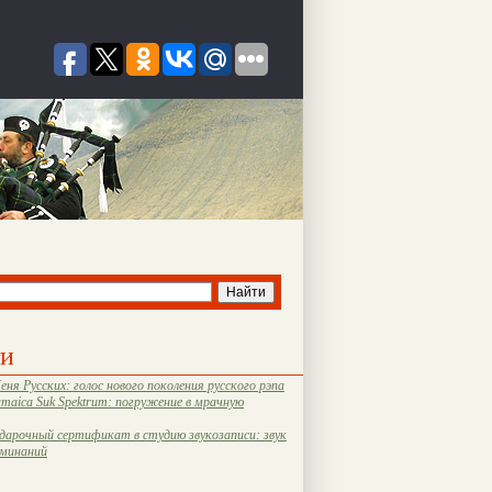
ти
еня Русских: голос нового поколения русского рэпа
amaica Suk Spektrum: погружение в мрачную
дарочный сертификат в студию звукозаписи: звук
оминаний