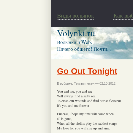
Виды волынок
Как вы
Volynki.ru
Волынки и Web.
Ничего общего! Почти...
Go Out Tonight
В рубрике:
Тексты песен
— 02.10.2012
You and me, you and me
Will always find a salty sea
To clean our wounds and find our self esteem
It's you and me forever
Funeral, I hope my time will come when
all is gone,
When all the violins play the saddest songs
My love for you will rise up and sing