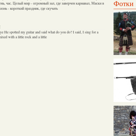
Фотки
ь, час. Целый мир - огромный зал, где заверчен карнавал, Маски в
знь - короткий праздник, где скучать
e
eye He spotted my guitar and said what do you do? I said, I sing for a
xed with a little rock and a little