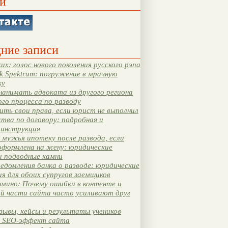
и
ние записи
их: голос нового поколения русского рэпа
k Spektrum: погружение в мрачную
ку
нанимать адвоката из другого региона
ого процесса по разводу
ть свои права, если юрист не выполнил
тва по договору: подробная и
 инструкция
мужья ипотеку после развода, если
оформлена на жену: юридические
и подводные камни
едомления банка о разводе: юридические
я для обоих супругов заемщиков
мино: Почему ошибки в контенте и
ой части сайта часто усиливают друг
зывы, кейсы и результаты учеников
 SEO-эффект сайта