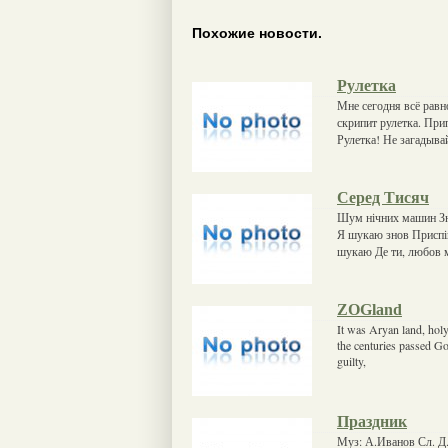
Похожие новости.
Рулетка
Мне сегодня всё равн
скрипит рулетка. Прип
Рулетка! Не загадывай
Серед Тисяч
Шум нічних машин Зн
Я шукаю знов Приспів:
шукаю Де ти, любов 
ZOGland
It was Aryan land, hol
the centuries passed Go
guilty,
Праздник
Муз: А.Иванов Сл. Д.