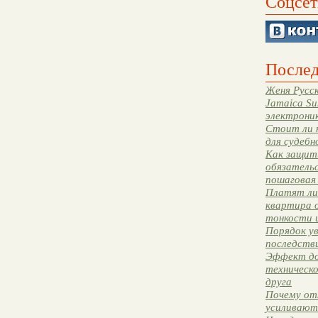
Соцсет
Послед
Женя Русск
Jamaica Su
электрони
Стоит ли 
для судебн
Как защити
обязательс
пошаговая
Платят ли 
квартира 
тонкости 
Порядок ув
последстви
Эффект до
техническ
друга
Почему от
усиливают