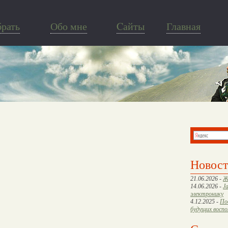
брать
Обо мне
Cайты
Главная
Новос
21.06.2026 -
Ж
14.06.2026 -
J
электронику
4.12.2025 -
По
будущих восп