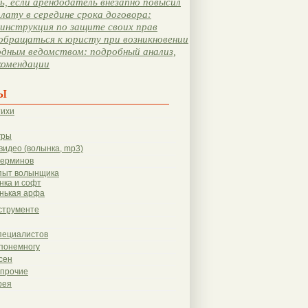
, если арендодатель внезапно повысил
лату в середине срока договора:
инструкция по защите своих прав
обращаться к юристу при возникновении
одным ведомством: подробный анализ,
комендации
ы
тихи
гры
видео (волынка, mp3)
терминов
пыт волынщика
нка и софт
нькая арфа
струменте
пециалистов
понемногу
сен
 прочие
рея