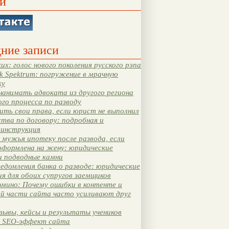
и
ние записи
их: голос нового поколения русского рэпа
k Spektrum: погружение в мрачную
ку
нанимать адвоката из другого региона
ого процесса по разводу
ть свои права, если юрист не выполнил
тва по договору: подробная и
 инструкция
мужья ипотеку после развода, если
оформлена на жену: юридические
и подводные камни
едомления банка о разводе: юридические
я для обоих супругов заемщиков
мино: Почему ошибки в контенте и
ой части сайта часто усиливают друг
зывы, кейсы и результаты учеников
 SEO-эффект сайта