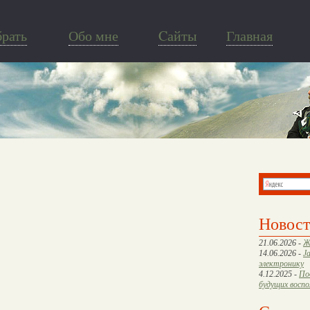
брать
Обо мне
Cайты
Главная
Новос
21.06.2026 -
Ж
14.06.2026 -
J
электронику
4.12.2025 -
По
будущих восп