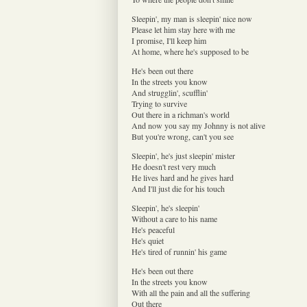
Sleepin', my man is sleepin' nice now
Please let him stay here with me
I promise, I'll keep him
At home, where he's supposed to be
He's been out there
In the streets you know
And strugglin', scufflin'
Trying to survive
Out there in a richman's world
And now you say my Johnny is not alive
But you're wrong, can't you see
Sleepin', he's just sleepin' mister
He doesn't rest very much
He lives hard and he gives hard
And I'll just die for his touch
Sleepin', he's sleepin'
Without a care to his name
He's peaceful
He's quiet
He's tired of runnin' his game
He's been out there
In the streets you know
With all the pain and all the suffering
Out there