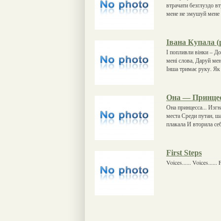
втрачати безглуздо вт
мене не змушуй мене 
Івана Купала (
І попливли вінки – До
мені слова, Даруй мен
Інша тримає руку. Як 
Она — Принце
Она принцесса... Изгн
места Среди путан, ша
плакала И вторила се
First Steps
Voices...... Voices......