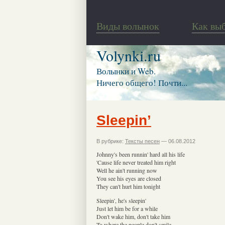
Виды волынок
Как вы
Volynki.ru
Волынки и Web.
Ничего общего! Почти...
Sleepin’
В рубрике:
Тексты песен
— 06.08.2012
Johnny's been runnin' hard all his life
'Cause life never treated him right
Well he ain't running now
You see his eyes are closed
They can't hurt him tonight
Sleepin', he's sleepin'
Just let him be for a while
Don't wake him, don't take him
To where the people don't smile