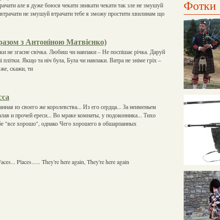
Фотки
рачати але я дуже боюся чекати звикати чекати так зле не змушуй
втрачати не змушуй втрачати тебе я зможу простити хвилинам що
разом з Антоніною Матвієнко)
ки не згасне свічка. Любиш чи навпаки – Не поспішає річка. Даруй
і плітки. Якщо та ніч була, Була чи навпаки. Ватра не зніме гріх –
же, скажи, ти
сса
анная из своего же королевства... Из его сердца... За неименьем
лав и прочей ереси... Во мраке комнаты, у подоконника... Тихо
бе "все хорошо", однако Чего хорошего в обшарпанных
 Faces... Places...... They're here again, They're here again