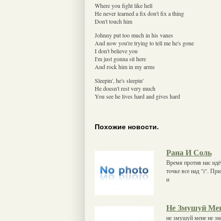
Where you fight like hell
He never learned a fix don't fix a thing
Don't touch him
Johnny put too much in his vanes
And now you're trying to tell me he's gone
I don't believe you
I'm just gonna sit here
And rock him in my arms
Sleepin', he's sleepin'
He doesn't rest very much
You see he lives hard and gives hard
Похожие новости.
Рана И Соль
Время против нас идё
точке все над "i". Пр
и
Не Змушуй Ме
не змушуй мене не зм