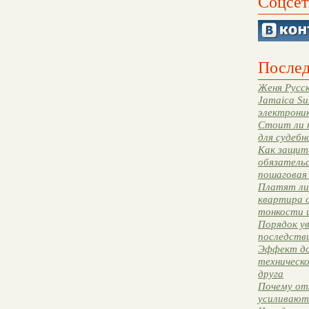
Соцсет
Послед
Женя Русск
Jamaica Su
электрони
Стоит ли 
для судебн
Как защити
обязательс
пошаговая
Платят ли 
квартира 
тонкости 
Порядок ув
последстви
Эффект до
техническ
друга
Почему от
усиливают