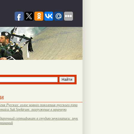
ти
еня Русских: голос нового поколения русского рэпа
amaica Suk Spektrum: погружение в мрачную
дарочный сертификат в студию звукозаписи: звук
оминаний