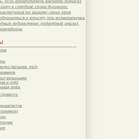
, если арендодатель внезапно повысил
лату в середине срока договора:
инструкция по защите своих прав
обращаться к юристу при возникновении
одным ведомством: подробный анализ,
комендации
ы
тихи
гры
видео (волынка, mp3)
терминов
пыт волынщика
нка и софт
нькая арфа
струменте
пециалистов
понемногу
сен
 прочие
рея