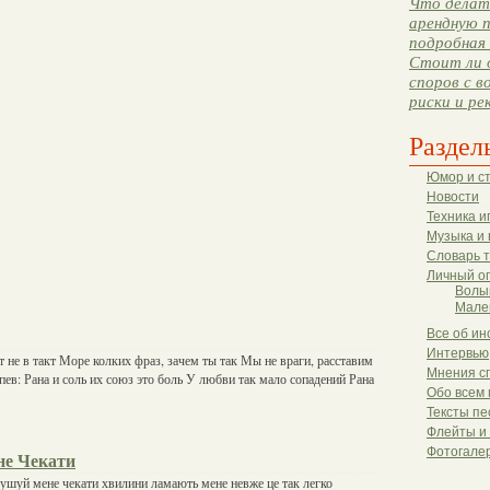
Что делать
арендную п
подробная 
Стоит ли 
споров с в
риски и ре
Раздел
Юмор и с
Новости
Техника и
Музыка и 
Словарь 
Личный о
Волы
Мале
Все об ин
Интервью
т не в такт Море колких фраз, зачем ты так Мы не враги, расставим
Мнения с
ипев: Рана и соль их союз это боль У любви так мало сопадений Рана
Обо всем 
Тексты пе
Флейты и
Фотогале
не Чекати
ушуй мене чекати хвилини ламають мене невже це так легко