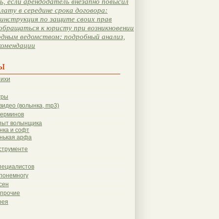
, если арендодатель внезапно повысил
лату в середине срока договора:
инструкция по защите своих прав
обращаться к юристу при возникновении
одным ведомством: подробный анализ,
комендации
ы
тихи
гры
видео (волынка, mp3)
терминов
пыт волынщика
нка и софт
нькая арфа
струменте
пециалистов
понемногу
сен
 прочие
рея