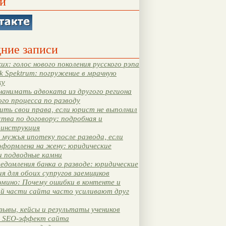
и
ние записи
их: голос нового поколения русского рэпа
k Spektrum: погружение в мрачную
ку
нанимать адвоката из другого региона
ого процесса по разводу
ть свои права, если юрист не выполнил
тва по договору: подробная и
 инструкция
мужья ипотеку после развода, если
оформлена на жену: юридические
и подводные камни
едомления банка о разводе: юридические
я для обоих супругов заемщиков
мино: Почему ошибки в контенте и
ой части сайта часто усиливают друг
зывы, кейсы и результаты учеников
 SEO-эффект сайта