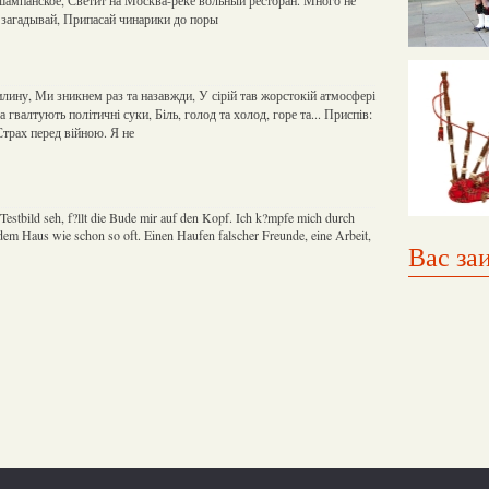
 загадывай, Припасай чинарики до поры
илину, Ми зникнем раз та назавжди, У сірій тав жорстокій атмосфері
 гвалтують політичні суки, Біль, голод та холод, горе та... Приспів:
Страх перед війною. Я не
Testbild seh, f?llt die Bude mir auf den Kopf. Ich k?mpfe mich durch
dem Haus wie schon so oft. Einen Haufen falscher Freunde, eine Arbeit,
Вас за