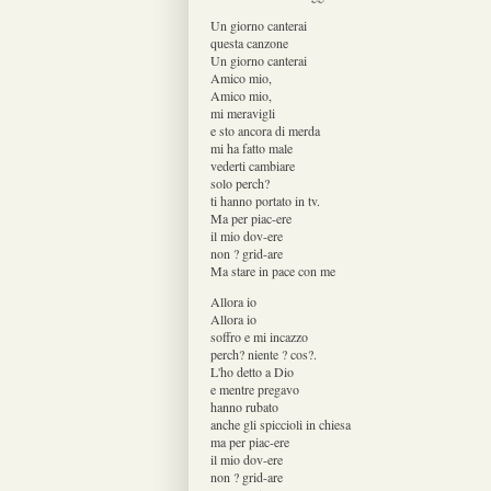
Un giorno canterai
questa canzone
Un giorno canterai
Amico mio,
Amico mio,
mi meravigli
e sto ancora di merda
mi ha fatto male
vederti cambiare
solo perch?
ti hanno portato in tv.
Ma per piac-ere
il mio dov-ere
non ? grid-are
Ma stare in pace con me
Allora io
Allora io
soffro e mi incazzo
perch? niente ? cos?.
L'ho detto a Dio
e mentre pregavo
hanno rubato
anche gli spiccioli in chiesa
ma per piac-ere
il mio dov-ere
non ? grid-are