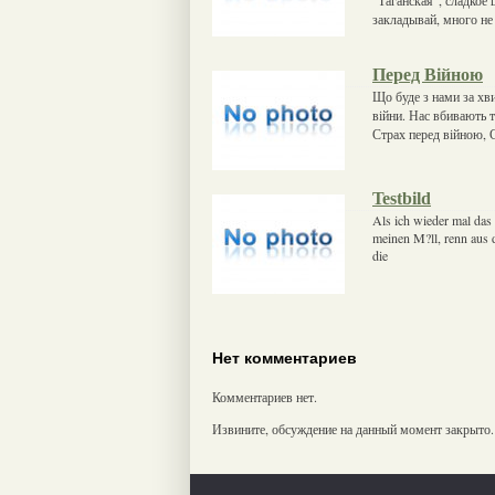
закладывай, много не
Перед Війною
Що буде з нами за хв
війни. Нас вбивають та
Страх перед війною, 
Testbild
Als ich wieder mal das 
meinen M?ll, renn aus 
die
Нет комментариев
Комментариев нет.
Извините, обсуждение на данный момент закрыто.