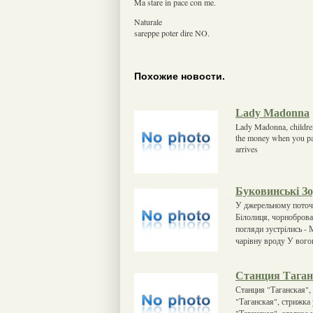
Ma stare in pace con me.
Naturale
sareppe poter dire NO.
Похожие новости.
Lady Madonna
Lady Madonna, childre
the money when you pay
arrives
Буковинські З
У джерельному поточк
Бiлолиця, чорноброва.
погляди зустрiлись - 
чарiвну вроду У вого
Станция Таган
Станция "Таганская", 
"Таганская", стрижка
"Таганская", сладкое