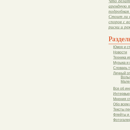
Что делать
арендную п
подробная 
Стоит ли 
споров с в
риски и ре
Раздел
Юмор и с
Новости
Техника и
Музыка и 
Словарь 
Личный о
Волы
Мале
Все об ин
Интервью
Мнения с
Обо всем 
Тексты пе
Флейты и
Фотогале