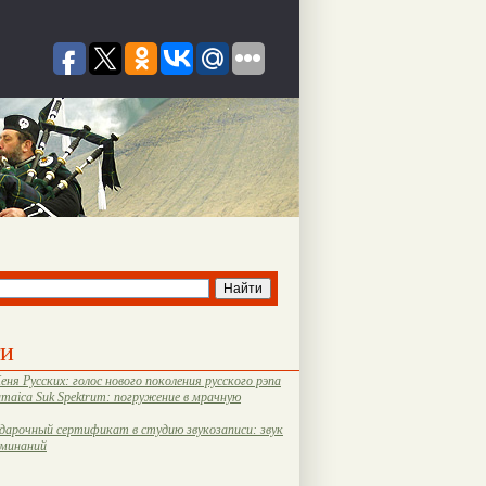
ти
еня Русских: голос нового поколения русского рэпа
amaica Suk Spektrum: погружение в мрачную
дарочный сертификат в студию звукозаписи: звук
оминаний