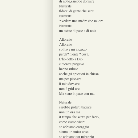
di notte,sarebbe dormire
Naturale
fidarsi di gente che senti
Naturale
? vedere una madre che muore
Naturale
un estate di pace e di noia
Allora io
Allora io
soffro e mi incazzo
perch? niente ? cos?.
L'ho detto a Dio
e mentre pregavo
hanno rubato
anche gli spiccioli in chiesa
ma per piac-ere
il mio dov-ere
non ? grid-are
Ma stare in pace con me.
Naturale
sarebbe poterti baciare
non un ora ma
il tempo che serve per farlo,
come siamo vicini
se abbiamo coraggio
siamo un unica cosa
se abbiamo un miraggio