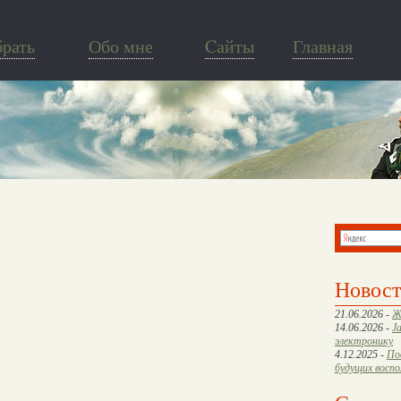
брать
Обо мне
Cайты
Главная
Новос
21.06.2026 -
Ж
14.06.2026 -
J
электронику
4.12.2025 -
По
будущих восп