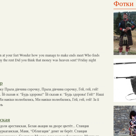
Фотки
n at your feet Wonder how you manage to make ends meet Who finds
 the rent Did you think that money was heaven sent? Friday night
ор
у Прала дiвчина сорочку, Прала дiвчина сорочку, Гей, гей, гей!
 Їй сказав я: "Будь здорова!" Їй сказав я: "Будь здорова! Гей!" Нашi
Ми навiки полюбились, Ми навiки полюбились, Гей, гей, гей! За її
нь
ская
доля арестанcкая, Белая акация на дворе цветёт... Станция
 уркаганская, Маня, "Облигация" денег не берёт. Станция
 шампанское, Светит на Москва-реке вольный ресторан. Много не