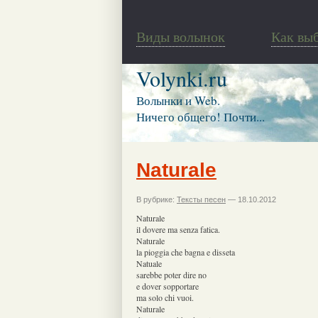
Виды волынок
Как вы
Volynki.ru
Волынки и Web.
Ничего общего! Почти...
Naturale
В рубрике:
Тексты песен
— 18.10.2012
Naturale
il dovere ma senza fatica.
Naturale
la pioggia che bagna e disseta
Natuale
sarebbe poter dire no
e dover sopportare
ma solo chi vuoi.
Naturale