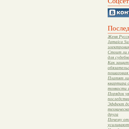
Соцсет
Послед
Женя Русск
Jamaica Su
электрони
Стоит ли 
для судебн
Как защити
обязательс
пошаговая
Платят ли 
квартира 
тонкости 
Порядок ув
последстви
Эффект до
техническ
друга
Почему от
усиливают