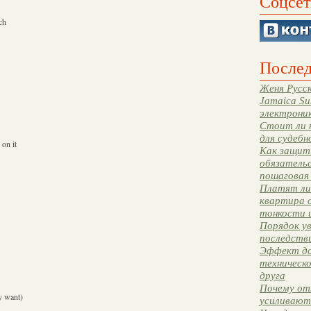
Соцсет
ch
Послед
Женя Русск
Jamaica Su
электрони
Стоит ли 
для судебн
 on it
Как защити
обязательс
пошаговая
Платят ли 
квартира 
тонкости 
Порядок ув
последстви
Эффект до
техническ
друга
Почему от
ey want)
усиливают