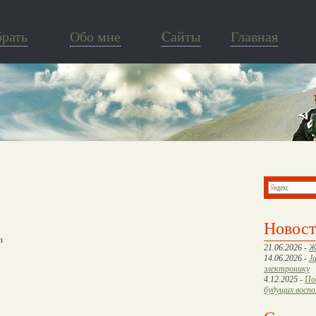
брать
Обо мне
Cайты
Главная
Новос
n
21.06.2026 -
Ж
14.06.2026 -
J
электронику
4.12.2025 -
По
будущих восп