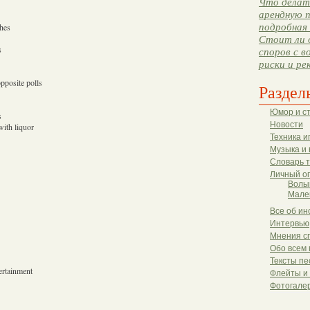
Что делать
арендную п
подробная 
ches
Стоит ли 
s
споров с в
риски и ре
opposite polls
Раздел
Юмор и с
s
Новости
ith liquor
Техника и
Музыка и 
Словарь 
Личный о
Волы
Мале
Все об ин
Интервью
Мнения с
Обо всем 
Тексты пе
tertainment
Флейты и
Фотогале