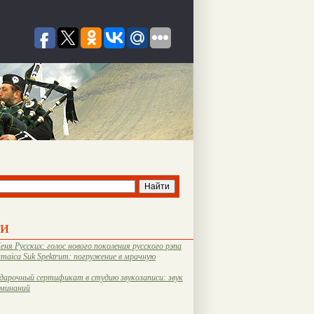
ти
еня Русских: голос нового поколения русского рэпа
amaica Suk Spektrum: погружение в мрачную
дарочный сертификат в студию звукозаписи: звук
оминаний