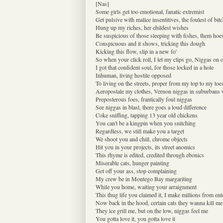
[Nas]
Some girls get too emotional, fanatic extremist
Get pulsive with malice insentitives, the foulest of bit
Hung up my riches, her childest wishes
Be suspicious of those sleeping with fishes, them hoe
Conspicuous and it shows, tricking this dough
Kicking this flow, slip in a new fo'
So when your click roll, I let my clips go, Niggas on 
I got that confident soul, for those locked in a hole
Inhuman, living hostile opposed
To living on the streets, proper from my top to my toe
Aeropostale my clothes, Vernon niggas in suburbans w
Preposterous foes, frantically foul niggas
See niggas in blast, there goes a loud difference
Coke sniffing, tapping 13 year old chickens
You can't be a kingpin when you snitching
Regardless, we still make you a target
We shoot you and chill, chrome objects
Hit you in your projects, its street anomics
This rhyme is edited, credited through ebonics
Miserable cats, hunger painting
Get off your ass, stop complaining
My crew be in Montego Bay margariting
While you home, waiting your arraignment
This thug life you claimed it, I make millions from en
Now back in the hood, certain cats they wanna kill me
They ice grill me, but on the low, niggas feel me
You gotta love it, you gotta love it