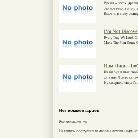
Время – песок, древн
Земное тело, в минут
Высота, я вижу солнц
I’m Not Discove
Every Day We Look Ou
Make The Plan Some O
Нам Лише Люб
Як би був я птах своб
ситуація Хто то світо
Нуклєарною енергійов
Нет комментариев
Комментариев нет.
Извините, обсуждение на данный момент закрыто.