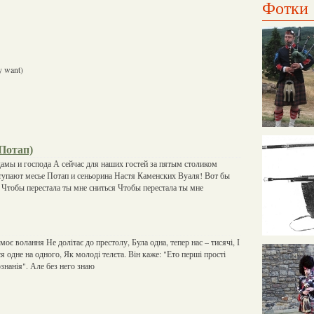
Фотки
ey want)
 Потап)
мы и господа А сейчас для наших гостей за пятым столиком
тупают месье Потап и сеньорина Настя Каменских Вуаля! Вот бы
я Чтобы перестала ты мне сниться Чтобы перестала ты мне
моє волання Не долітає до престолу, Була одна, тепер нас – тисячі, І
ся одне на одного, Як молоді телєта. Він каже: "Ето перші прості
знанія". Але без него знаю