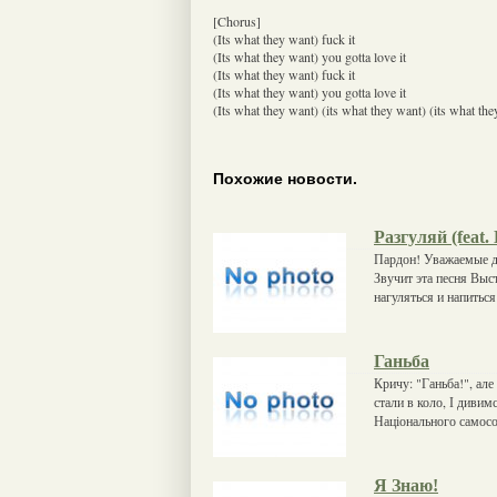
[Chorus]
(Its what they want) fuck it
(Its what they want) you gotta love it
(Its what they want) fuck it
(Its what they want) you gotta love it
(Its what they want) (its what they want) (its what th
Похожие новости.
Разгуляй (feat.
Пардон! Уважаемые да
Звучит эта песня Выс
нагуляться и напитьс
Ганьба
Кричу: "Ганьба!", але 
стали в коло, І дивим
Національного самосо
Я Знаю!