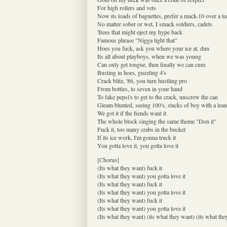
For high rollers and vets
Now its loads of baguettes, prefer a mack-10 over a te
No matter sober or wet, I smack soldiers, cadets
Trees that might eject my hype back
Famous phrase "Nigga light that"
Hoes you fuck, ask you where your ice at, dun
Its all about playboys, when we was young
Can only get tongue, then finally we can cum
Busting in hoes, guzzling 4's
Crack blitz, '86, you turn hustling pro
From bottles, to seven in your hand
To fake pepsi's to get to the crack, unscrew the can
Gleam blunted, seeing 100's, stacks of boy with a lean
We got it if the fiends want it
The whole block singing the same theme "Don it"
Fuck it, too many crabs in the bucket
If its ice work, I'm gonna truck it
You gotta love it, you gotta love it
[Chorus]
(Its what they want) fuck it
(Its what they want) you gotta love it
(Its what they want) fuck it
(Its what they want) you gotta love it
(Its what they want) fuck it
(Its what they want) you gotta love it
(Its what they want) (its what they want) (its what th