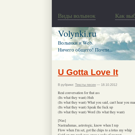
Виды волынок
Как вы
Volynki.ru
Волынки и Web.
Ничего общего! Почти...
U Gotta Love It
В рубрике:
Тексты песен
— 18.10.2012
Real conversation for that ass
(Its what they want) Huh
(Its what they want) What you said, can't hear you ma
(Its what they want) Speak the fuck up
(Its what they want) Word (Its what they want)
[Nas]
Nastradumas, astrologic, know when I rep
Flow when I'm set, got the chips to a lotus my whip
Gold on my neck was once a code of respect