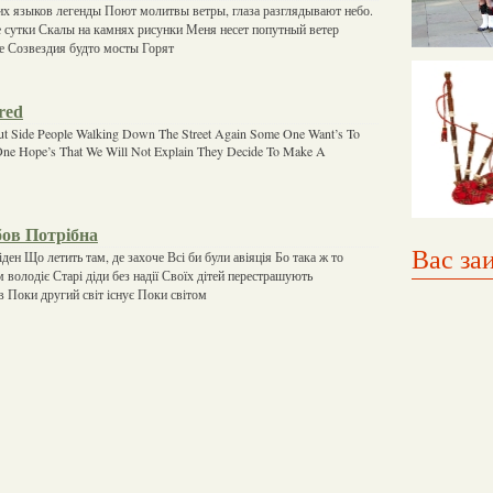
их языков легенды Поют молитвы ветры, глаза разглядывают небо.
е сутки Скалы на камнях рисунки Меня несет попутный ветер
е Созвездия будто мосты Горят
red
t Side People Walking Down The Street Again Some One Want’s To
ne Hope’s That We Will Not Explain They Decide To Make A
ов Потрібна
Вас за
іден Що летить там, де захоче Всі би були авіяція Бо така ж то
м володіє Старі діди без надії Своїх дітей перестрашують
 Поки другий світ існує Поки світом