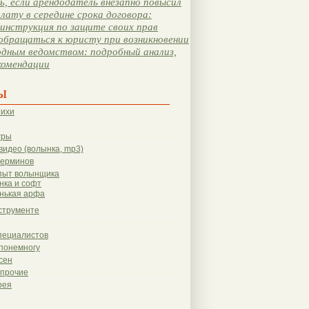
, если арендодатель внезапно повысил
лату в середине срока договора:
инструкция по защите своих прав
обращаться к юристу при возникновении
одным ведомством: подробный анализ,
комендации
ы
тихи
гры
видео (волынка, mp3)
терминов
пыт волынщика
нка и софт
нькая арфа
струменте
пециалистов
понемногу
сен
 прочие
рея