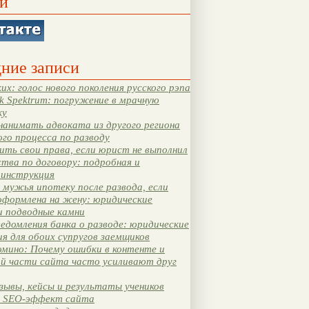
и
ние записи
их: голос нового поколения русского рэпа
k Spektrum: погружение в мрачную
ку
нанимать адвоката из другого региона
ого процесса по разводу
ть свои права, если юрист не выполнил
тва по договору: подробная и
 инструкция
мужья ипотеку после развода, если
оформлена на жену: юридические
и подводные камни
едомления банка о разводе: юридические
я для обоих супругов заемщиков
мино: Почему ошибки в контенте и
ой части сайта часто усиливают друг
зывы, кейсы и результаты учеников
 SEO-эффект сайта