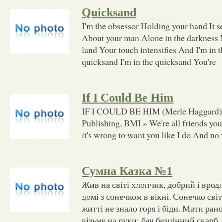
Quicksand
I'm the obsessor Holding your hand It 
About your man Alone in the darkness M
land Your touch intensifies And I'm in t
quicksand I'm in the quicksand You're
If I Could Be Him
IF I COULD BE HIM (Merle Haggard) 
Publishing, BMI » We're all friends yo
it's wrong to want you like I do And no
Сумна Казка №1
Жив на світі хлопчик, добрий і врод
домі з сонечком в вікні. Сонечко світ
житті не знало горя і біди. Мати рано
візьме на руки: бач безцінний скарб.